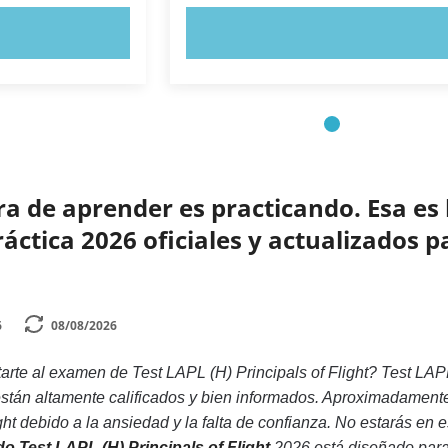
AHORA
PRUEBE AHORA
 de aprender es practicando. Esa es 
ctica 2026 oficiales y actualizados p
6
08/08/2026
rte al examen de Test LAPL (H) Principals of Flight? Test LAPL 
stán altamente calificados y bien informados. Aproximadament
ght debido a la ansiedad y la falta de confianza. No estarás en e
ado Test LAPL (H) Principals of Flight
2026 está diseñado para 