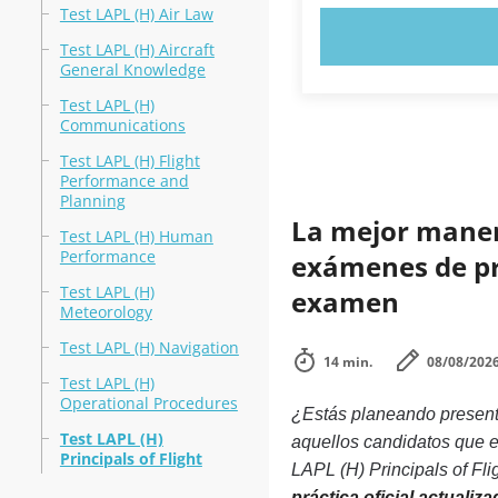
Test LAPL (H) Air Law
PRUEBE 
Test LAPL (H) Aircraft
General Knowledge
Test LAPL (H)
Communications
Test LAPL (H) Flight
Performance and
Planning
La mejor manera
Test LAPL (H) Human
Performance
exámenes de prá
Test LAPL (H)
examen
Meteorology
Test LAPL (H) Navigation
14 min.
08/08/202
Test LAPL (H)
Operational Procedures
¿Estás planeando presenta
Test LAPL (H)
aquellos candidatos que e
Principals of Flight
LAPL (H) Principals of Fli
práctica oficial actualiz