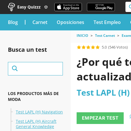
Easy Quizzz
blog
Carnet
Oposiciones
Test Empleo
INICIO
Test Carnet
Exame
5.0
(546 Votos)
Busca un test
¿Por qué t
actualizad
Test LAPL (H) 
LOS PRODUCTOS MÁS DE
MODA
Test LAPL (H) Navigation
EMPEZAR TEST
Test LAPL (H) Aircraft
General Knowledge