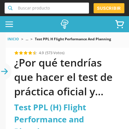
Buscar producto
SUSCRIBIR
INICIO
...
Test PPL H Flight Performance And Planning
4.9
(573 Votos)
¿Por qué tendrías
que hacer el test de
práctica oficial y
actualizado de Test
Test PPL (H) Flight
PPL (H) Flight
Performance and