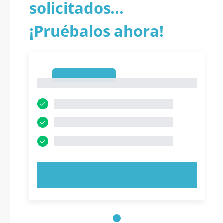
solicitados...
¡Pruébalos ahora!
1
1
PRUEBE AHORA