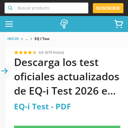
Buscar producto
SUSCRIBIR
INICIO
...
EQ I Test
4.6
(679 Votos)
Descarga los test
oficiales actualizados
de EQ-i Test 2026 en
PDF
EQ-i Test - PDF