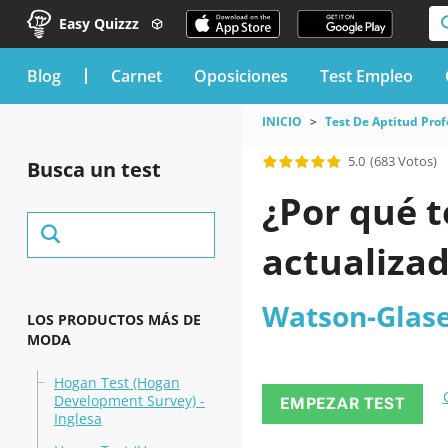
Easy Quizzz
blog
Carnet
Oposiciones
Test Empleo
INICIO
Test De Aptitud Prof
5.0
(683 Votos)
Busca un test
¿Por qué t
actualiza
Watson-Glase
LOS PRODUCTOS MÁS DE
MODA
Hogan Test (Hogan
Development Survey) -
EMPEZAR TEST
Inglesa