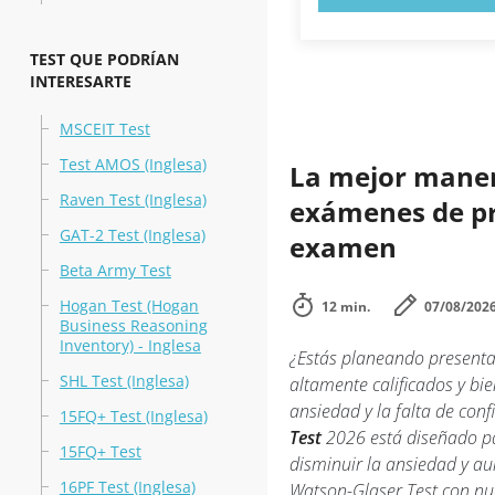
TEST QUE PODRÍAN
INTERESARTE
MSCEIT Test
Test AMOS (Inglesa)
La mejor manera
Raven Test (Inglesa)
exámenes de prá
GAT-2 Test (Inglesa)
examen
Beta Army Test
Hogan Test (Hogan
12 min.
07/08/202
Business Reasoning
Inventory) - Inglesa
¿Estás planeando presenta
SHL Test (Inglesa)
altamente calificados y b
ansiedad y la falta de conf
15FQ+ Test (Inglesa)
Test
2026 está diseñado pa
15FQ+ Test
disminuir la ansiedad y a
16PF Test (Inglesa)
Watson-Glaser Test con n