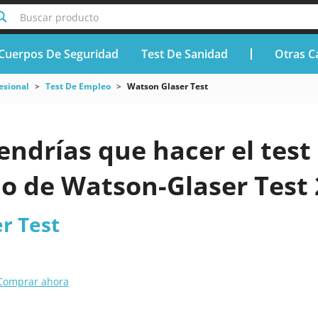
Buscar producto
Cuerpos De Seguridad
Test De Sanidad
Otras C
esional
Test De Empleo
Watson Glaser Test
endrías que hacer el test 
do de Watson-Glaser Test
r Test
Comprar ahora