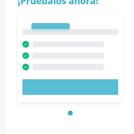
¡Pruébalos ahora!
1
1
PRUEBE AHORA