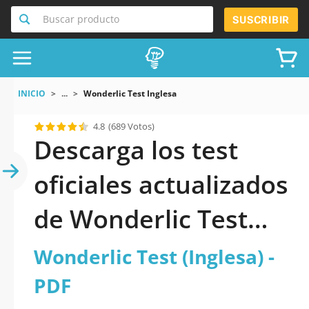
Buscar producto
SUSCRIBIR
INICIO
...
Wonderlic Test Inglesa
4.8
(689 Votos)
Descarga los test
oficiales actualizados
de Wonderlic Test
(Inglesa) 2026 en PDF
Wonderlic Test (Inglesa) -
PDF