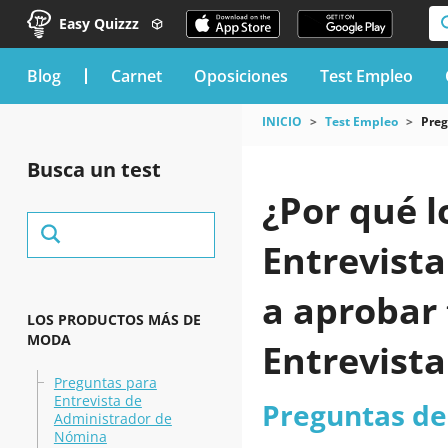
Easy Quizzz
blog
Carnet
Oposiciones
Test Empleo
INICIO
Test Empleo
Preg
Busca un test
¿Por qué l
Entrevist
a aprobar
LOS PRODUCTOS MÁS DE
MODA
Entrevist
Preguntas para
Entrevista de
Preguntas de
Administrador de
Nómina