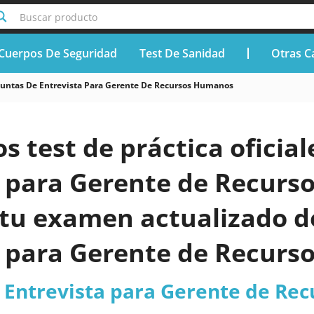
Buscar producto
Cuerpos De Seguridad
Test De Sanidad
Otras C
untas De Entrevista Para Gerente De Recursos Humanos
os test de práctica oficia
a para Gerente de Recur
 tu examen actualizado d
a para Gerente de Recur
 Entrevista para Gerente de Re