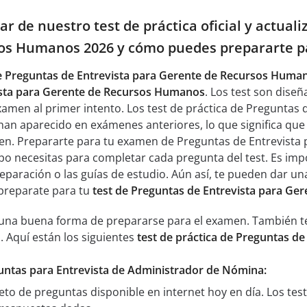
r de nuestro test de práctica oficial y actual
os Humanos 2026 y cómo puedes prepararte p
de Preguntas de Entrevista para Gerente de Recursos Huma
ista para Gerente de Recursos Humanos
. Los test son dise
examen al primer intento. Los test de práctica de Pregunta
han aparecido en exámenes anteriores, lo que significa que
men. Prepararte para tu examen de Preguntas de Entrevist
o necesitas para completar cada pregunta del test. Es impo
reparación o las guías de estudio. Aún así, te pueden dar u
preparate para tu
test de Preguntas de Entrevista para G
n una buena forma de prepararse para el examen. También te
. Aquí están los siguientes
test de práctica de Preguntas d
guntas para Entrevista de Administrador de Nómina:
eto de preguntas disponible en internet hoy en día. Los te