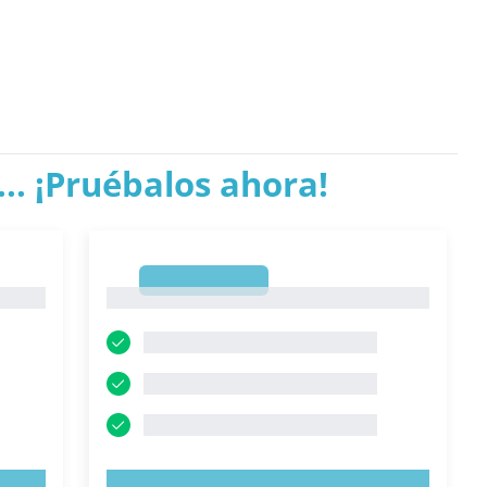
.. ¡Pruébalos ahora!
1
1