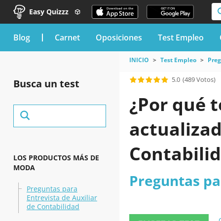
Easy Quizzz
blog
Carnet
Oposiciones
Test Empleo
INICIO
Test Empleo
Preg
5.0
(489 Votos)
Busca un test
¿Por qué t
actualizad
Contabili
LOS PRODUCTOS MÁS DE
MODA
Preguntas par
Preguntas para
Entrevista de Auxiliar
de Contabilidad