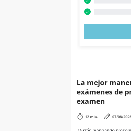
PRUEBE 
La mejor manera
exámenes de prá
examen
12 min.
07/08/202
¿Estás planeando presenta