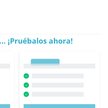
.. ¡Pruébalos ahora!
1
1