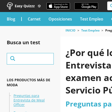
Easy Quizzz
blog
Carnet
Oposiciones
Test Empleo
INICIO
Test Empleo
Preg
Busca un test
¿Por qué l
Entrevista
examen ac
LOS PRODUCTOS MÁS DE
MODA
Servicio P
Preguntas para
Entrevista de Meal
Preguntas par
Officer