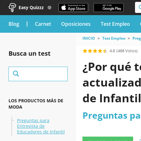
Easy Quizzz
blog
Carnet
Oposiciones
Test Empleo
INICIO
Test Empleo
Preg
4.8
(488 Votos)
Busca un test
¿Por qué t
actualiza
de Infanti
LOS PRODUCTOS MÁS DE
MODA
Preguntas par
Preguntas para
Entrevista de
Educadores de Infantil