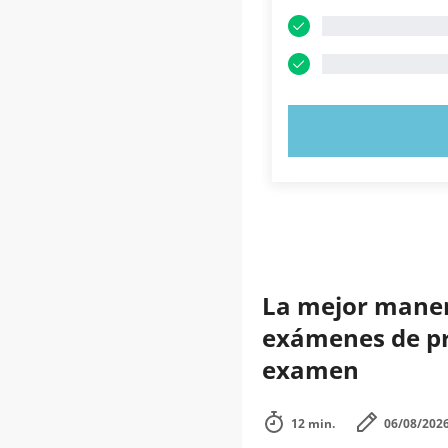
PRUEBE 
La mejor manera
exámenes de prá
examen
12 min.
06/08/202