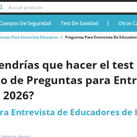
Buscar producto
Cuerpos De Seguridad
Test De Sanidad
Otras C
untas Para Entrevista Educativa
Preguntas Para Entrevista De Educadore
endrías que hacer el test 
do de Preguntas para Ent
l 2026?
a Entrevista de Educadores de I
Comprar ahora