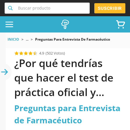
Buscar producto
SUSCRIBIR
INICIO
...
Preguntas Para Entrevista De Farmacéutico
4.9
(502 Votos)
¿Por qué tendrías
que hacer el test de
práctica oficial y
actualizado de
Preguntas para Entrevista
Preguntas para
de Farmacéutico