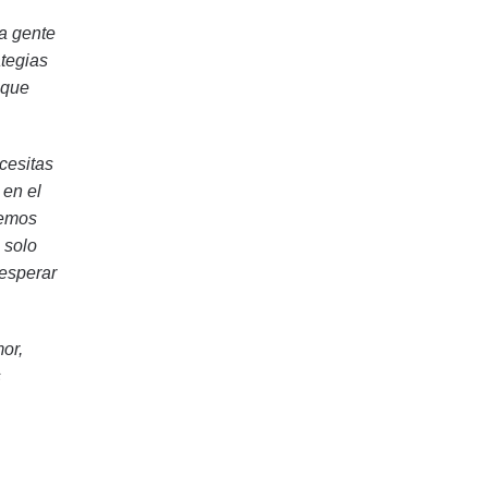
la gente
ategias
 que
cesitas
 en el
remos
 solo
 esperar
or,
s