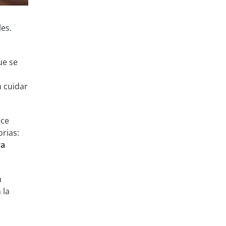
es.
ue se
n cuidar
ece
rias:
ra
a
 la