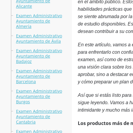
Ayuntamiento de
en el ámbito público. Esto
Alicante
habilidades prácticas que 
Examen Administrativo
se siente abrumada por la
Ayuntamiento de
de estudio disponibles. E
Almería
desean contribuir a su co
Examen Administrativo
Ayuntamiento de Ávila
En este artículo, vamos a
Examen Administrativo
para enfrentarlo con confi
Ayuntamiento de
examen, así como de estra
Badajoz
una visión clara sobre los
Examen Administrativo
aprobar, sino a destacar e
Ayuntamiento de
Barcelona
y cómo preparar un plan de
Examen Administrativo
Así que si estás listo par
Ayuntamiento de
Burgos
sigue leyendo. Vamos a ha
intimidante y mucho más i
Examen Administrativo
Ayuntamiento de
Cantabria
Los productos más de 
Examen Administrativo