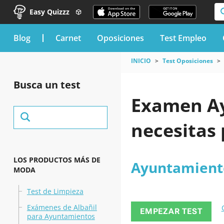
Easy Quizzz
blog
Carnet
Oposiciones
Test Empleo
INICIO
Test Oposiciones
Busca un test
Examen Ay
necesitas
LOS PRODUCTOS MÁS DE
Ayuntamient
MODA
Test de Limpieza
Exámenes de Albañil
EMPEZAR TEST
para Ayuntamientos