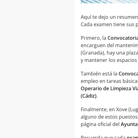
Aquí te dejo un resumen
Cada examen tiene sus pr
Primero, la
Convocatoria
encarguen del mantenimie
(Granada), hay una plaz
y mantener los espacios 
También está la
Convocat
empleo en tareas básicas
Operario de Limpieza Via
(Cádiz)
.
Finalmente, en Xove (Lu
alguno de estos puestos
página oficial del
Ayunta
Recuerda que cada
exam