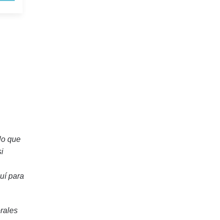
lo que
i
uí para
rales