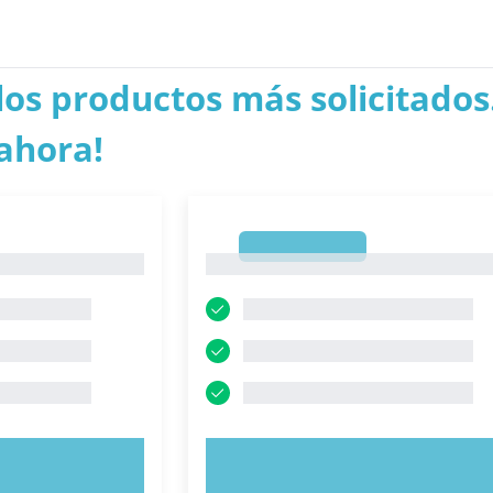
los productos más solicitados.
ahora!
1
1
AHORA
PRUEBE AHORA