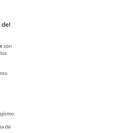
 del
ue son
los
nto
ajismo.
ia de