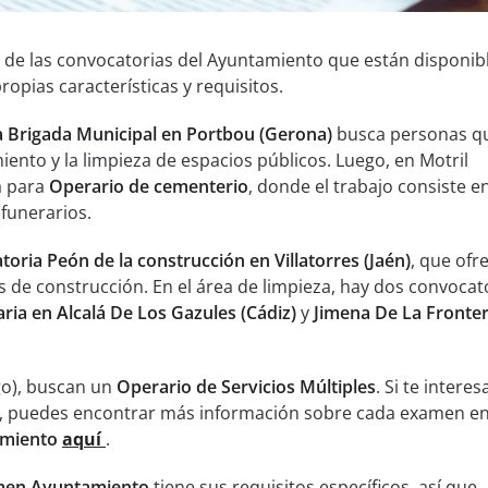
 de las convocatorias del Ayuntamiento que están disponibl
opias características y requisitos.
 Brigada Municipal en Portbou (Gerona)
busca personas q
nto y la limpieza de espacios públicos. Luego, en Motril
a para
Operario de cementerio
, donde el trabajo consiste e
funerarios.
oria Peón de la construcción en Villatorres (Jaén)
, que ofr
 de construcción. En el área de limpieza, hay dos convocato
ria en Alcalá De Los Gazules (Cádiz)
y
Jimena De La Fronte
go), buscan un
Operario de Servicios Múltiples
. Si te interes
, puedes encontrar más información sobre cada examen en
miento
aquí
.
en Ayuntamiento
tiene sus requisitos específicos, así que