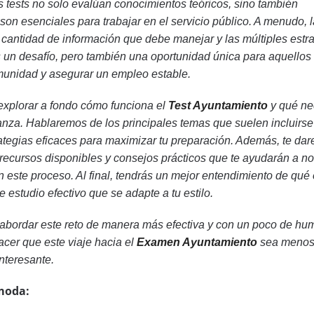
s tests no solo evalúan conocimientos teóricos, sino también
son esenciales para trabajar en el servicio público. A menudo, 
 cantidad de información que debe manejar y las múltiples estr
s un desafío, pero también una oportunidad única para aquellos
munidad y asegurar un empleo estable.
 explorar a fondo cómo funciona el
Test Ayuntamiento
y qué ne
anza. Hablaremos de los principales temas que suelen incluirse
tegias eficaces para maximizar tu preparación. Además, te da
 recursos disponibles y consejos prácticos que te ayudarán a no
n este proceso. Al final, tendrás un mejor entendimiento de qué
 estudio efectivo que se adapte a tu estilo.
a abordar este reto de manera más efectiva y con un poco de hum
cer que este viaje hacia el
Examen Ayuntamiento
sea meno
nteresante.
moda: