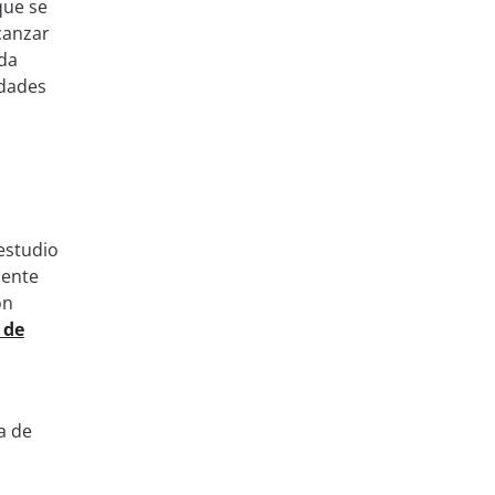
que se
canzar
ada
edades
 estudio
mente
ón
 de
a de