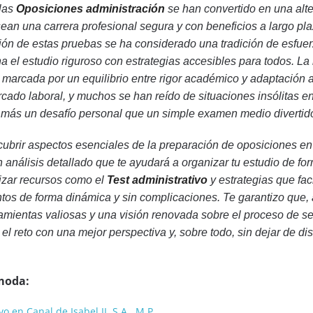
 las
Oposiciones administración
se han convertido en una alte
ean una carrera profesional segura y con beneficios a largo pla
ión de estas pruebas se ha considerado una tradición de esfuer
el estudio riguroso con estrategias accesibles para todos. La 
 marcada por un equilibrio entre rigor académico y adaptación a
do laboral, y muchos se han reído de situaciones insólitas en
r más un desafío personal que un simple examen medio divertid
scubrir aspectos esenciales de la preparación de oposiciones en
 análisis detallado que te ayudará a organizar tu estudio de fo
lizar recursos como el
Test administrativo
y estrategias que faci
os de forma dinámica y sin complicaciones. Te garantizo que, a
ramientas valiosas y una visión renovada sobre el proceso de se
 el reto con una mejor perspectiva y, sobre todo, sin dejar de disf
moda:
o en Canal de Isabel II, S.A., M.P.