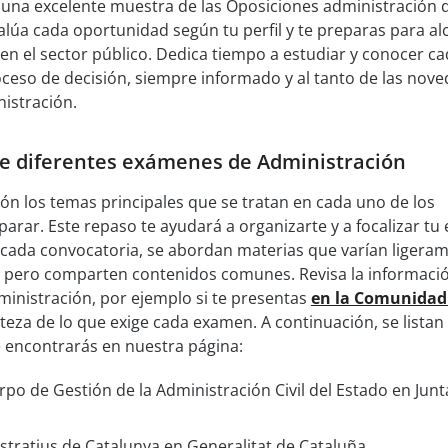
 una excelente muestra de las Oposiciones administración 
lúa cada oportunidad según tu perfil y te preparas para al
en el sector público. Dedica tiempo a estudiar y conocer c
proceso de decisión, siempre informado y al tanto de las nov
istración.
de diferentes exámenes de Administración
ón los temas principales que se tratan en cada uno de los
arar. Este repaso te ayudará a organizarte y a focalizar tu
En cada convocatoria, se abordan materias que varían ligera
d, pero comparten contenidos comunes. Revisa la informaci
dministración, por ejemplo si te presentas
en la Comunidad
rteza de lo que exige cada examen. A continuación, se listan
 encontrarás en nuestra página:
po de Gestión de la Administración Civil del Estado en Junt
tratius de Catalunya en Generalitat de Cataluña