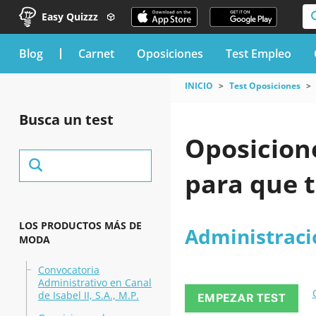
Easy Quizzz
blog
Carnet
Oposiciones
Test Empleo
INICIO
Test Oposiciones
Busca un test
Oposicion
para que t
LOS PRODUCTOS MÁS DE
Administraci
MODA
Convocatoria
Administrativo en Canal
de Isabel II, S.A., M.P.
EMPEZAR TEST