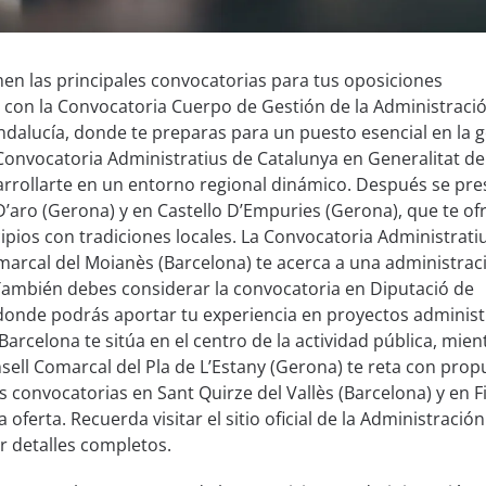
en las principales convocatorias para tus oposiciones
con la Convocatoria Cuerpo de Gestión de la Administración
ndalucía, donde te preparas para un puesto esencial en la 
 Convocatoria Administratius de Catalunya en Generalitat de
arrollarte en un entorno regional dinámico. Después se pre
 D’aro (Gerona) y en Castello D’Empuries (Gerona), que te of
pios con tradiciones locales. La Convocatoria Administrati
marcal del Moianès (Barcelona) te acerca a una administrac
 También debes considerar la convocatoria en Diputació de
donde podrás aportar tu experiencia en proyectos administ
arcelona te sitúa en el centro de la actividad pública, mien
nsell Comarcal del Pla de L’Estany (Gerona) te reta con prop
 convocatorias en Sant Quirze del Vallès (Barcelona) y en F
oferta. Recuerda visitar el sitio oficial de la Administració
r detalles completos.