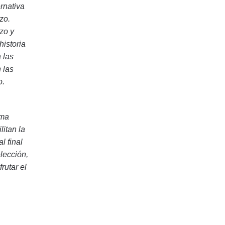
rnativa
zo.
zo y
historia
 las
 las
o.
rma
litan la
l final
lección,
rutar el