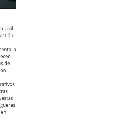
 Civil
gestión
senta la
recen
us de
ión
rativos
tras
uestas
igueres
n en