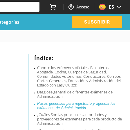
ES
Acceso
ategorías
SUSCRIBIR
Índice:
Conoce los exámenes oficiales: Bibliotecas,
Abogacía, Cocina, Cuerpos de Seguridad,
Comunidades Autónomas, Conductores, Correos,
Cortes Generales, Educación y Administración del
Estado con Easy Quizzz
Desglose general de diferentes exámenes de
Administración
Pasos generales para registrarte y agendar los
exámenes de Administración
¿Cuáles Son las principales autoridades y
proveedores de exámenes para cada producto de
Administración