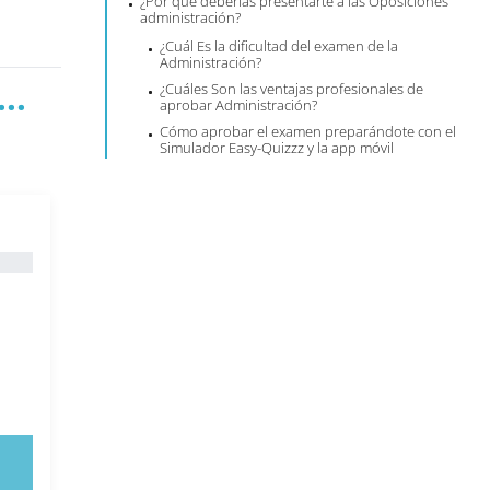
¿Por qué deberías presentarte a las Oposiciones
administración?
¿Cuál Es la dificultad del examen de la
Administración?
..
¿Cuáles Son las ventajas profesionales de
aprobar Administración?
Cómo aprobar el examen preparándote con el
Simulador Easy-Quizzz y la app móvil