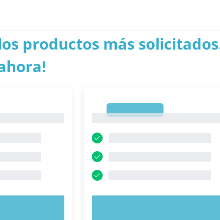
los productos más solicitados.
ahora!
1
1
AHORA
PRUEBE AHORA