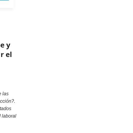
e y
r el
 las
ección?.
ltados
d laboral