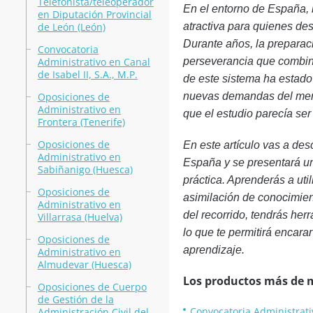
Telefonista/teleoperador
En el entorno de España,
en Diputación Provincial
de León (León)
atractiva para quienes des
Durante años, la preparac
Convocatoria
Administrativo en Canal
perseverancia que combina 
de Isabel II, S.A., M.P.
de este sistema ha estado
Oposiciones de
nuevas demandas del merca
Administrativo en
que el estudio parecía se
Frontera (Tenerife)
Oposiciones de
En este artículo vas a de
Administrativo en
España y se presentará un
Sabiñanigo (Huesca)
práctica. Aprenderás a uti
Oposiciones de
asimilación de conocimient
Administrativo en
del recorrido, tendrás her
Villarrasa (Huelva)
lo que te permitirá encarar
Oposiciones de
aprendizaje.
Administrativo en
Almudevar (Huesca)
Los productos más de 
Oposiciones de Cuerpo
de Gestión de la
Convocatoria Administrativ
Administración Civil del