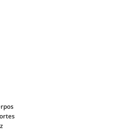
erpos
ortes
z