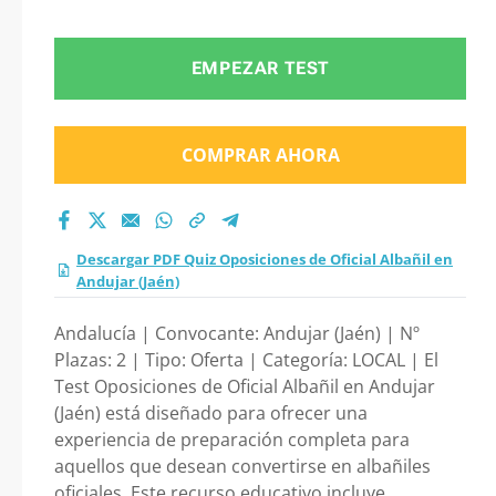
Oficial Albañil en
Andujar (Jaén) 2026?
EMPEZAR TEST
COMPRAR AHORA
Descargar PDF Quiz Oposiciones de Oficial Albañil en
Andujar (Jaén)
Andalucía | Convocante: Andujar (Jaén) | Nº
Plazas: 2 | Tipo: Oferta | Categoría: LOCAL | El
Test Oposiciones de Oficial Albañil en Andujar
(Jaén) está diseñado para ofrecer una
experiencia de preparación completa para
aquellos que desean convertirse en albañiles
oficiales. Este recurso educativo incluye