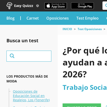
Easy Quizzz
blog
Carnet
Oposiciones
Test Empleo
INICIO
Test Oposiciones
Busca un test
¿Por qué l
ayudan a 
2026?
LOS PRODUCTOS MÁS DE
MODA
Trabajo Socia
Oposiciones de
Educación Social en
Realejos, Los (Tenerife)