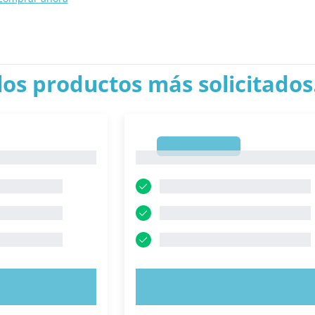
los productos más solicitados.
1
1
AHORA
PRUEBE AHORA