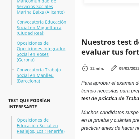
Mancomunidad de
Servicios Sociales
Marina Baixa (Alicante)
Convocatoria Educación
Social en Miguelturra
(Ciudad Real)
Nuestros test d
Oposiciones de
Oposiciones Integrador
evaluar tus for
Social en Roses
(Gerona)
22 min.
09/02/202
Convocatoria Trabajo
Social en Manlleu
(Barcelona)
Para aprobar el examen de
tiempo necesitas para prep
test de práctica de Traba
TEST QUE PODRÍAN
INTERESARTE
Muchos candidatos suspen
Oposiciones de
en la prueba y cuántas pr
Educación Social en
practicar antes de hacer n
Realejos, Los (Tenerife)