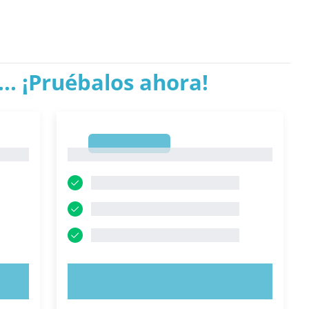
.. ¡Pruébalos ahora!
1
1
PRUEBE AHORA