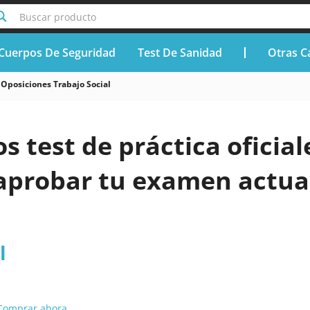
Buscar producto
Cuerpos De Seguridad
Test De Sanidad
Otras C
Oposiciones Trabajo Social
os test de práctica oficial
aprobar tu examen actual
l
Comprar ahora