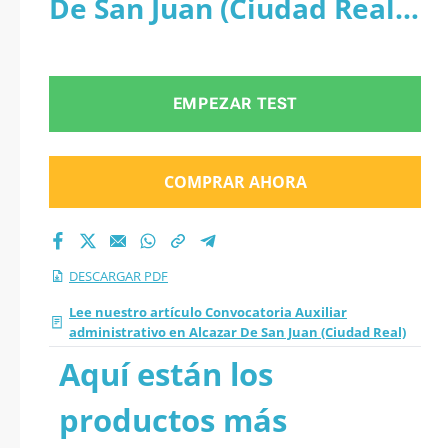
De San Juan (Ciudad Real) -
Alcazar De San Juan
PDF
(Ciudad Real) 2026
EMPEZAR TEST
en PDF
COMPRAR AHORA
DESCARGAR PDF
Lee nuestro artículo Convocatoria Auxiliar
administrativo en Alcazar De San Juan (Ciudad Real)
Aquí están los
productos más