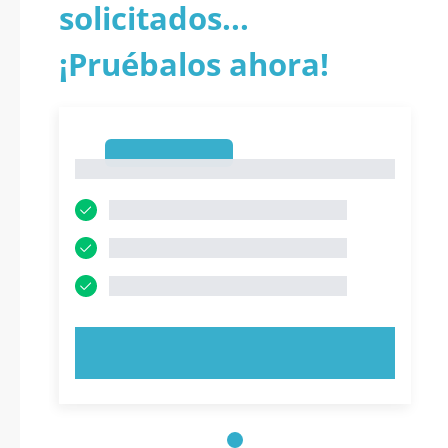
solicitados...
¡Pruébalos ahora!
1
1
PRUEBE AHORA