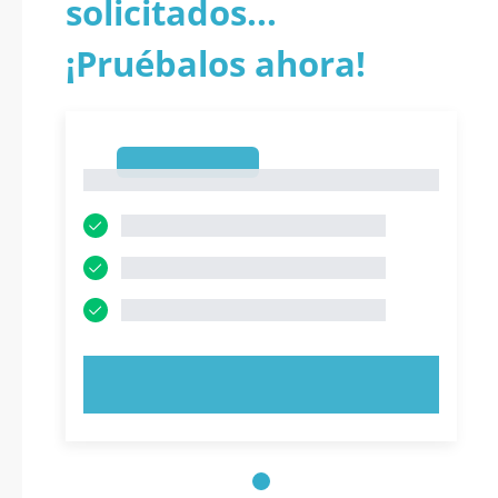
solicitados...
¡Pruébalos ahora!
1
1
PRUEBE AHORA