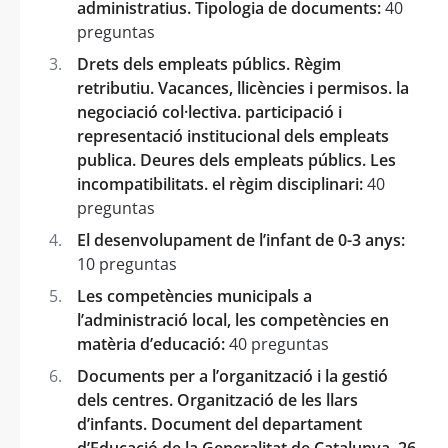
administratius. Tipologia de documents:
40
preguntas
Drets dels empleats públics. Règim
retributiu. Vacances, llicències i permisos. la
negociació col·lectiva. participació i
representació institucional dels empleats
publica. Deures dels empleats públics. Les
incompatibilitats. el règim disciplinari:
40
preguntas
El desenvolupament de l’infant de 0-3 anys:
10 preguntas
Les competències municipals a
l’administració local, les competències en
matèria d’educació:
40 preguntas
Documents per a l’organització i la gestió
dels centres. Organització de les llars
d’infants. Document del departament
d’Educació de la Generalitat de Catalunya. 26.