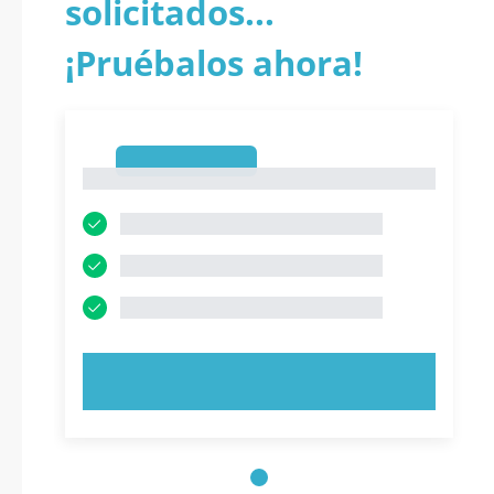
solicitados...
¡Pruébalos ahora!
1
1
PRUEBE AHORA