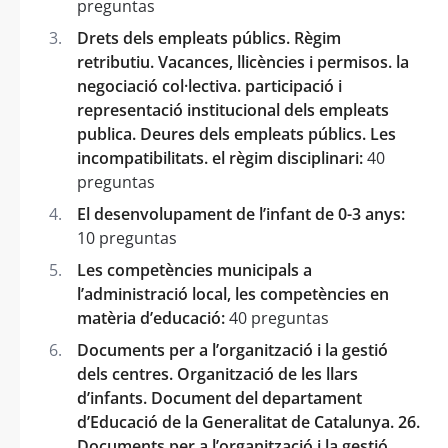
preguntas
Drets dels empleats públics. Règim
retributiu. Vacances, llicències i permisos. la
negociació col·lectiva. participació i
representació institucional dels empleats
publica. Deures dels empleats públics. Les
incompatibilitats. el règim disciplinari:
40
preguntas
El desenvolupament de l’infant de 0-3 anys:
10 preguntas
Les competències municipals a
l’administració local, les competències en
matèria d’educació:
40 preguntas
Documents per a l’organització i la gestió
dels centres. Organització de les llars
d’infants. Document del departament
d’Educació de la Generalitat de Catalunya. 26.
Documents per a l’organització i la gestió