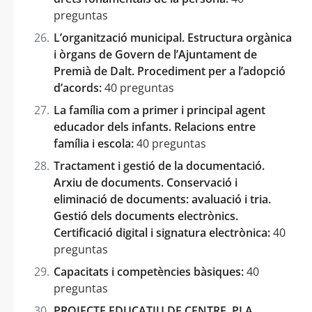
preguntas
L’organització municipal. Estructura orgànica
i òrgans de Govern de l’Ajuntament de
Premià de Dalt. Procediment per a l’adopció
d’acords:
40 preguntas
La família com a primer i principal agent
educador dels infants. Relacions entre
família i escola:
40 preguntas
Tractament i gestió de la documentació.
Arxiu de documents. Conservació i
eliminació de documents: avaluació i tria.
Gestió dels documents electrònics.
Certificació digital i signatura electrònica:
40
preguntas
Capacitats i competències bàsiques:
40
preguntas
PROJECTE EDUCATIU DE CENTRE. PLA