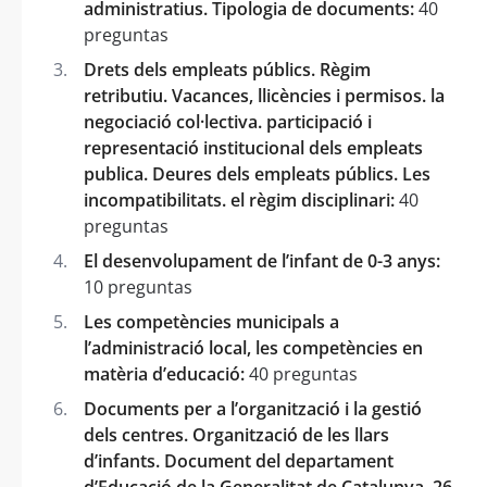
administratius. Tipologia de documents:
40
preguntas
Drets dels empleats públics. Règim
retributiu. Vacances, llicències i permisos. la
negociació col·lectiva. participació i
representació institucional dels empleats
publica. Deures dels empleats públics. Les
incompatibilitats. el règim disciplinari:
40
preguntas
El desenvolupament de l’infant de 0-3 anys:
10 preguntas
Les competències municipals a
l’administració local, les competències en
matèria d’educació:
40 preguntas
Documents per a l’organització i la gestió
dels centres. Organització de les llars
d’infants. Document del departament
d’Educació de la Generalitat de Catalunya. 26.