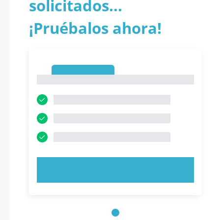
solicitados...
¡Pruébalos ahora!
1
1
PRUEBE AHORA