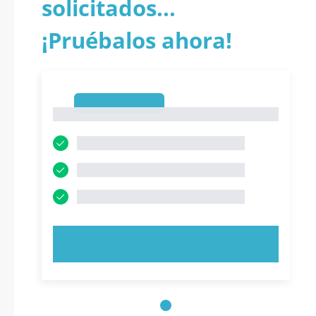
solicitados...
¡Pruébalos ahora!
1
1
PRUEBE AHORA