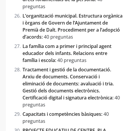
preguntas
L’organització municipal. Estructura orgànica
i òrgans de Govern de l’Ajuntament de
Premià de Dalt. Procediment per a l’adopció
d’acords:
40 preguntas
La família com a primer i principal agent
educador dels infants. Relacions entre
família i escola:
40 preguntas
Tractament i gestió de la documentació.
Arxiu de documents. Conservació i
eliminació de documents: avaluació i tria.
Gestió dels documents electrònics.
Certificació digital i signatura electrònica:
40
preguntas
Capacitats i competències bàsiques:
40
preguntas
PROJECTE EDUCATIU DE CENTRE. PLA