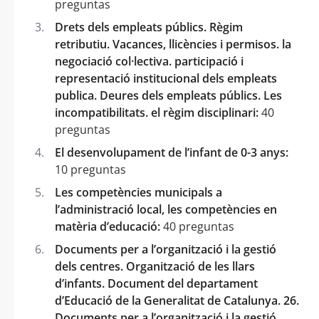
preguntas
Drets dels empleats públics. Règim
retributiu. Vacances, llicències i permisos. la
negociació col·lectiva. participació i
representació institucional dels empleats
publica. Deures dels empleats públics. Les
incompatibilitats. el règim disciplinari:
40
preguntas
El desenvolupament de l’infant de 0-3 anys:
10 preguntas
Les competències municipals a
l’administració local, les competències en
matèria d’educació:
40 preguntas
Documents per a l’organització i la gestió
dels centres. Organització de les llars
d’infants. Document del departament
d’Educació de la Generalitat de Catalunya. 26.
Documents per a l’organització i la gestió