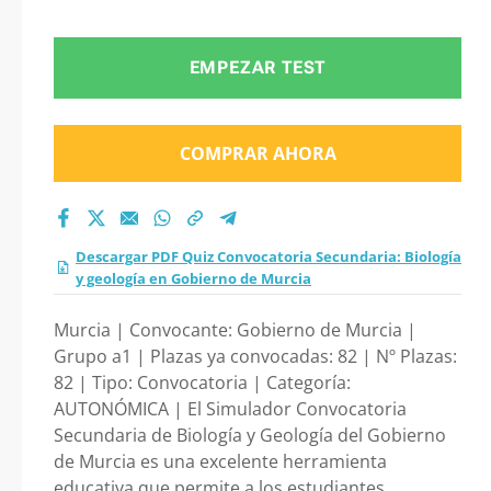
Secundaria: Biología
y geología en
EMPEZAR TEST
Gobierno de Murcia
COMPRAR AHORA
2026?
Descargar PDF Quiz Convocatoria Secundaria: Biología
y geología en Gobierno de Murcia
Murcia | Convocante: Gobierno de Murcia |
Grupo a1 | Plazas ya convocadas: 82 | Nº Plazas:
82 | Tipo: Convocatoria | Categoría:
AUTONÓMICA | El Simulador Convocatoria
Secundaria de Biología y Geología del Gobierno
de Murcia es una excelente herramienta
educativa que permite a los estudiantes