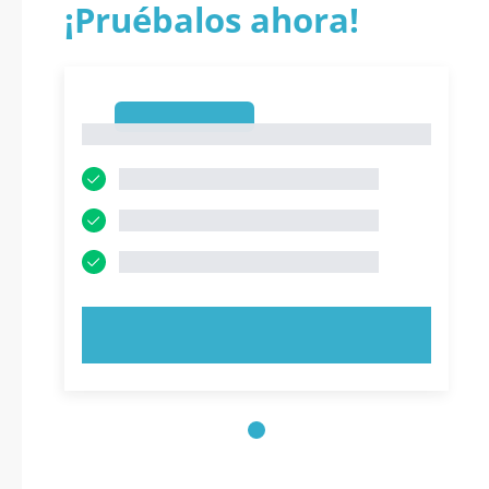
¡Pruébalos ahora!
1
1
PRUEBE AHORA