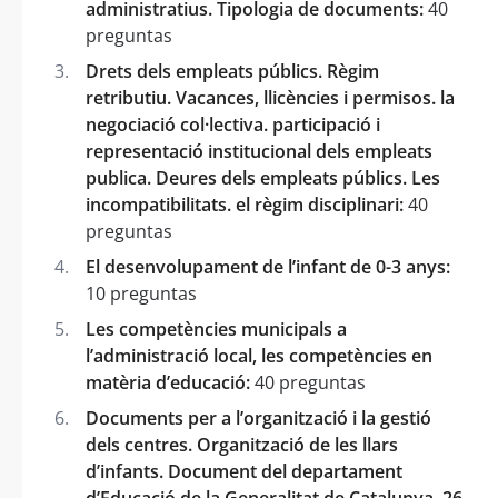
administratius. Tipologia de documents:
40
preguntas
Drets dels empleats públics. Règim
retributiu. Vacances, llicències i permisos. la
negociació col·lectiva. participació i
representació institucional dels empleats
publica. Deures dels empleats públics. Les
incompatibilitats. el règim disciplinari:
40
preguntas
El desenvolupament de l’infant de 0-3 anys:
10 preguntas
Les competències municipals a
l’administració local, les competències en
matèria d’educació:
40 preguntas
Documents per a l’organització i la gestió
dels centres. Organització de les llars
d’infants. Document del departament
d’Educació de la Generalitat de Catalunya. 26.