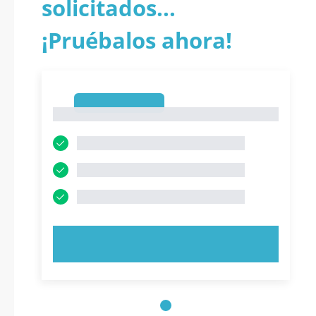
solicitados...
¡Pruébalos ahora!
1
1
PRUEBE AHORA