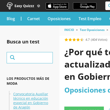
Easy Quizzz
blog
Carnet
Oposiciones
Test Empleo
INICIO
Test Oposiciones
4.7
(404 Votos)
Busca un test
¿Por qué t
actualiza
en Gobiern
LOS PRODUCTOS MÁS DE
MODA
Oposiciones 
Convocatoria Auxiliar
técnico en educación
especial en Gobierno
de Aragón