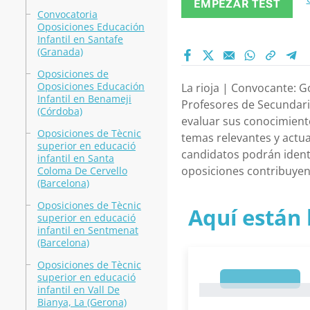
EMPEZAR TEST
Convocatoria
Oposiciones Educación
Infantil en Santafe
(Granada)
Oposiciones de
Oposiciones Educación
La rioja | Convocante: G
Infantil en Benameji
Profesores de Secundaria
(Córdoba)
evaluar sus conocimient
Oposiciones de Tècnic
temas relevantes y actua
superior en educació
candidatos podrán identi
infantil en Santa
oposiciones contribuyend
Coloma De Cervello
(Barcelona)
Oposiciones de Tècnic
Aquí están 
superior en educació
infantil en Sentmenat
(Barcelona)
Oposiciones de Tècnic
superior en educació
1
1
infantil en Vall De
Bianya, La (Gerona)