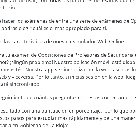
muy fácil de usar, con todas las funciones necesarias que t
estudio
de hacer los exámenes de entre una serie de exámenes de O
s podrás elegir cuál es el más apropiado para ti.
s las características de nuestro Simulador Web Online
ra tu examen de Oposiciones de Profesores de Secundaria e
rnet? ¡Ningún problema! Nuestra aplicación móvil está disp
de estés. Nuestra app se sincroniza con la web, así que, lo
eb y viceversa. Por lo tanto, si inicias sesión en la web, lue
tará sincronizado.
seguimiento de cuántas preguntas contestas correctamente
resultado con una puntuación en porcentaje, ¡por lo que pod
 estos pasos para estudiar más rápidamente y de una maner
aria en Gobierno de La Rioja: