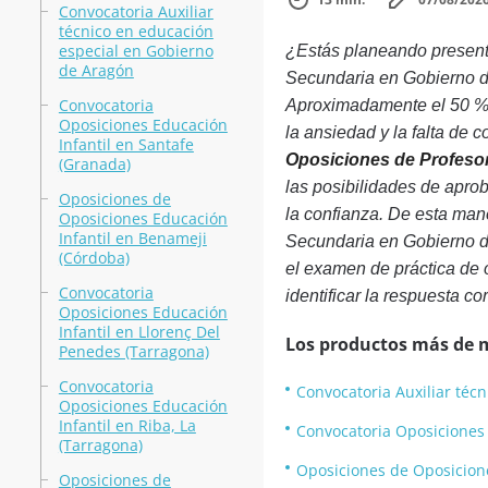
Convocatoria Auxiliar
técnico en educación
especial en Gobierno
¿Estás planeando present
de Aragón
Secundaria en Gobierno de
Convocatoria
Aproximadamente el 50 % 
Oposiciones Educación
la ansiedad y la falta de 
Infantil en Santafe
Oposiciones de Profesor
(Granada)
las posibilidades de apro
Oposiciones de
la confianza. De esta ma
Oposiciones Educación
Infantil en Benameji
Secundaria en Gobierno d
(Córdoba)
el examen de práctica de 
Convocatoria
identificar la respuesta co
Oposiciones Educación
Infantil en Llorenç Del
Los productos más de 
Penedes (Tarragona)
Convocatoria
Convocatoria Auxiliar téc
Oposiciones Educación
Infantil en Riba, La
Convocatoria Oposiciones 
(Tarragona)
Oposiciones de Oposicione
Oposiciones de