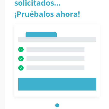
solicitados...
¡Pruébalos ahora!
1
1
PRUEBE AHORA