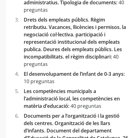
administratius. Tipologia de documents:
40
preguntas
Drets dels empleats públics. Règim
retributiu. Vacances, llicències i permisos. la
negociació col·lectiva. participació i
representació institucional dels empleats
publica. Deures dels empleats públics. Les
incompatibilitats. el règim disciplinari:
40
preguntas
El desenvolupament de l’infant de 0-3 anys:
10 preguntas
Les competències municipals a
l’administració local, les competències en
matèria d’educació:
40 preguntas
Documents per a l’organització i la gestió
dels centres. Organització de les llars
d’infants. Document del departament
d’Educació de la Generalitat de Catalunya. 26.