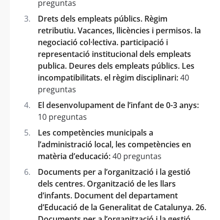
preguntas
Drets dels empleats públics. Règim
retributiu. Vacances, llicències i permisos. la
negociació col·lectiva. participació i
representació institucional dels empleats
publica. Deures dels empleats públics. Les
incompatibilitats. el règim disciplinari:
40
preguntas
El desenvolupament de l’infant de 0-3 anys:
10 preguntas
Les competències municipals a
l’administració local, les competències en
matèria d’educació:
40 preguntas
Documents per a l’organització i la gestió
dels centres. Organització de les llars
d’infants. Document del departament
d’Educació de la Generalitat de Catalunya. 26.
Documents per a l’organització i la gestió