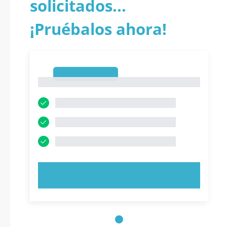
solicitados...
¡Pruébalos ahora!
1
1
PRUEBE AHORA