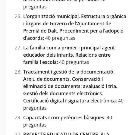
preguntas
L’organització municipal. Estructura orgànica
i òrgans de Govern de l’Ajuntament de
Premià de Dalt. Procediment per a l’adopció
d’acords:
40 preguntas
La família com a primer i principal agent
educador dels infants. Relacions entre
família i escola:
40 preguntas
Tractament i gestió de la documentació.
Arxiu de documents. Conservació i
eliminació de documents: avaluació i tria.
Gestió dels documents electrònics.
Certificació digital i signatura electrònica:
40
preguntas
Capacitats i competències bàsiques:
40
preguntas
PROJECTE EDUCATIU DE CENTRE. PLA