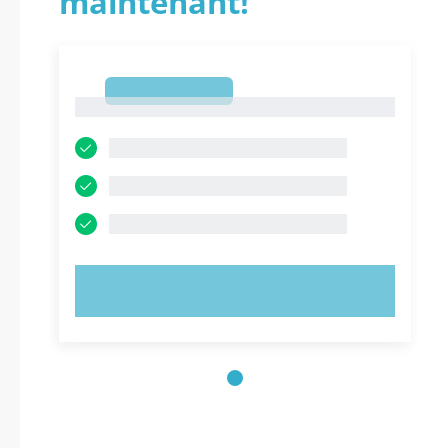
maintenant!
1
1
ESSAYEZ MAINTENANT !