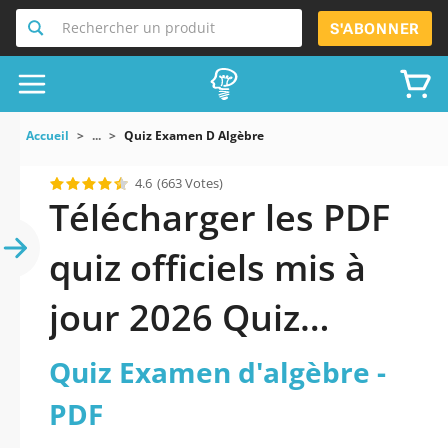
Rechercher un produit
S'ABONNER
Accueil
...
Quiz Examen D Algèbre
4.6
(663 Votes)
Télécharger les PDF
quiz officiels mis à
jour 2026 Quiz
Examen d’algèbre.
Quiz Examen d'algèbre -
PDF