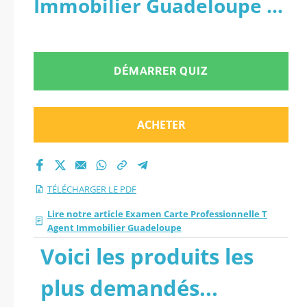
Immobilier Guadeloupe -
Agent Immobilier
PDF
Guadeloupe.
DÉMARRER QUIZ
ACHETER
TÉLÉCHARGER LE PDF
Lire notre article Examen Carte Professionnelle T
Agent Immobilier Guadeloupe
Voici les produits les
plus demandés...