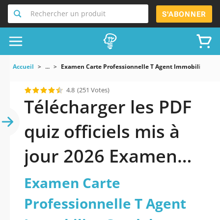
Rechercher un produit
S'ABONNER
Accueil
...
Examen Carte Professionnelle T Agent Immobilier Gu
4.8
(251 Votes)
Télécharger les PDF
quiz officiels mis à
jour 2026 Examen
Carte
Examen Carte
Professionnelle T
Professionnelle T Agent