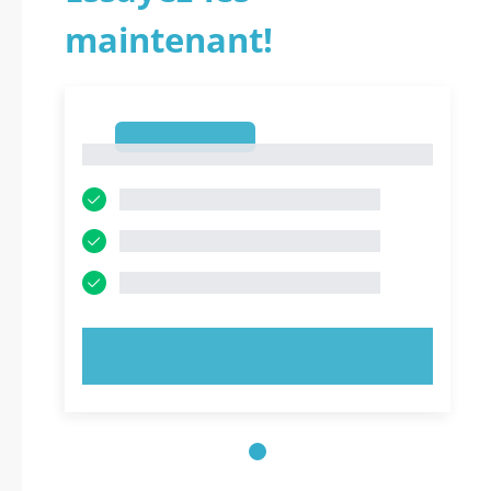
maintenant!
1
1
ESSAYEZ MAINTENANT !