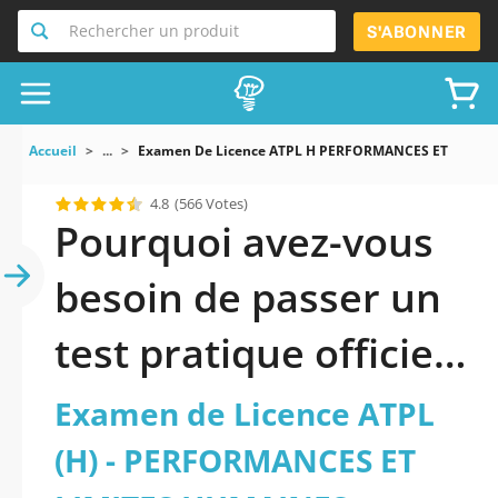
Rechercher un produit
S'ABONNER
Accueil
...
Examen De Licence ATPL H PERFORMANCES ET LIMIT
4.8
(566 Votes)
Pourquoi avez-vous
besoin de passer un
test pratique officiel
mis à jour de Examen
Examen de Licence ATPL
de Licence ATPL (H) -
(H) - PERFORMANCES ET