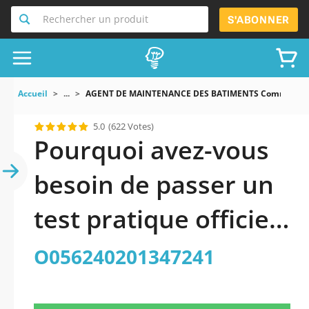
Rechercher un produit
S'ABONNER
Accueil
...
AGENT DE MAINTENANCE DES BATIMENTS Commune D 
5.0
(622 Votes)
Pourquoi avez-vous
besoin de passer un
test pratique officiel
mis à jour de AGENT
O056240201347241
DE MAINTENANCE