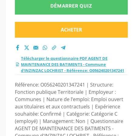
DES BATIMENTS -
DÉMARRER QUIZ
Commune
ACHETER
d’INZINZAC
LOCHRIST -
Télécharger le questionnaire PDF AGENT DE
Référence:
MAINTENANCE DES BATIMENTS - Commune
d'INZINZAC LOCHRIST - Référence: O056240201347241
O056240201347241
Référence: O056240201347241 | Structure:
Fonction publique Territoriale | Employeur :
2026 ?
Communes | Nature de l’emploi: Emploi ouvert
aux titulaires et aux contractuels | Expérience
souhaitée: Confirmé | Catégorie: Catégorie C
(employé) | Management: Non | Questionnaire
AGENT DE MAINTENANCE DES BATIMENTS -
Commune d'INZINZAC LOCHRIST - Référence :