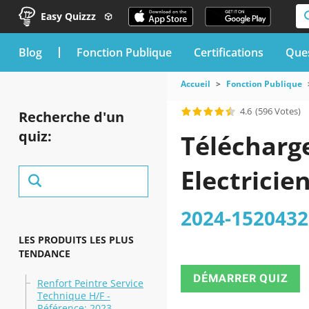
Easy Quizzz
blog
Fonction Publique
Certifications
Ques
Accueil
Fonction Publique
4.6
(596 Votes)
Recherche d'un
quiz:
Télécharge
Electricie
2024-1520432
LES PRODUITS LES PLUS
TENDANCE
DÉMARRER QUIZ
Renfort Peintre Service
Technique H/F -
Référence: 2023-