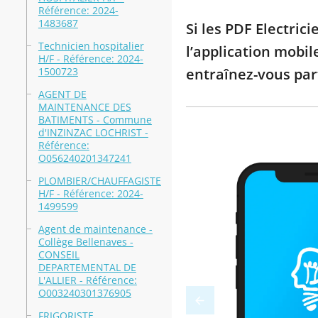
Référence: 2024-
1483687
Si les PDF Electric
Technicien hospitalier
l’application mobil
H/F - Référence: 2024-
1500723
entraînez-vous par
AGENT DE
MAINTENANCE DES
BATIMENTS - Commune
d'INZINZAC LOCHRIST -
Référence:
O056240201347241
PLOMBIER/CHAUFFAGISTE
H/F - Référence: 2024-
1499599
Agent de maintenance -
Collège Bellenaves -
CONSEIL
DEPARTEMENTAL DE
L'ALLIER - Référence:
O003240301376905
FRIGORISTE