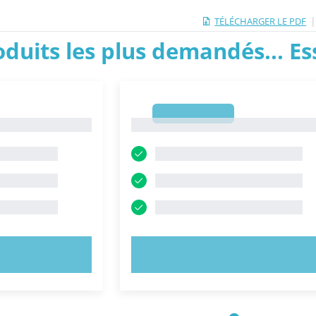
TÉLÉCHARGER LE PDF
roduits les plus demandés... E
1
1
NTENANT !
ESSAYEZ MAINTENANT !