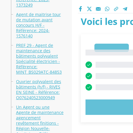
1373249
Agent de maitrise tour
Voici les p
de mutation avant
concours H/F -
Référence: 2024-
1576140
PREF 29 - Agent de
1
maintenance des
1
bâtiments polyvalent
Spécialité électricien -
Référence:
MINT_BS029ATC-84853
Ouvrier polyvalent des
bâtiments (h/f) - RIVES
EN SEINE - Référence:
O076240523000949
ESSAYEZ MAI
Un Agent ou une
Agente de maintenance
agencement
revêtement finitions -
Région Nouvelle-