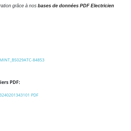
ration grâce à nos
bases de données PDF Electricien
e: MINT_BS029ATC-84853
iers PDF:
73240201343101 PDF