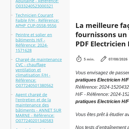
Aquitaine - Référence:
O033240523000321
Technicien Courant
Faible F/H - Référence:
La meilleure fa
APHP_CUP-0558-9556
fournissons un 
Peintre et solier en
bâtiments H/F -
PDF Electricien 
Référence: 2024-
1571628
Chargé de maintenance
5 min.
07/08/2026
CVC - chauffage
ventilation et
Vous envisagez de passer 
climatisation F/H -
Référence:
pratiques Electricien H/
O077240501380562
Référence: 2024-1520432 s
Agent chargé de
H/F - Référence: 2024-152
l'entretien et de la
pratiques Electricien H/
maintenance des
bâtiments - ANNET SUR
Vous êtes prêt à étudier 
MARNE - Référence:
O077240201340583
Nos tests d’entraînement 