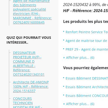
Agent de maintenance
des bâtiments
2024-1520432 à 99%, de di
polyvalent spécialité
H/F - Référence: 2024-1
électricien (F/H) -
MAROMME - Référence:
Les produits les plus t
O076240516000645
Renfort Peintre Service T
QUIZ QUI POURRAIT VOUS
Agent de maitrise tour de
INTÉRESSER..
PREF 29 - Agent de mainte
DESSINATEUR
PROJETEUR (H/F) -
Afficher plus... (6)
COMMUNE D
ALBERTVILLE -
Vous pourriez également
Référence:
O073240201343101
Essais Bâtiment DESSINA
Architecte DE-HMONP
100% H/F - Référence:
Essais Bâtiment Architec
2024-1516337
Essais Bâtiment CONCOUR
CONCOURS
TECHNICIEN
Afficher plus... (6)
HOSPITALIER H/F -