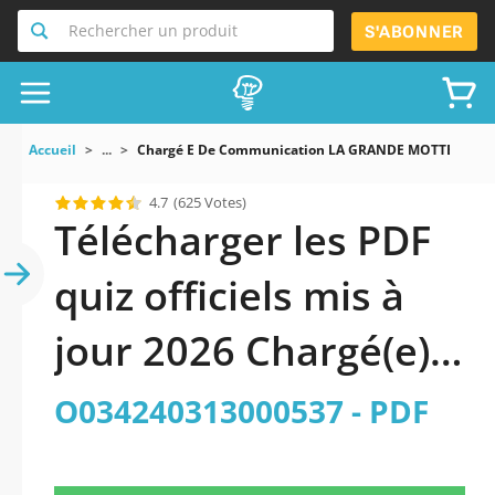
Rechercher un produit
S'ABONNER
Accueil
...
Chargé E De Communication LA GRANDE MOTTE Référ
4.7
(625 Votes)
Télécharger les PDF
quiz officiels mis à
jour 2026 Chargé(e)
de communication -
O034240313000537 - PDF
LA GRANDE-MOTTE -