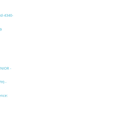
8d-4340-
9
NIOR -
H) -
ence: