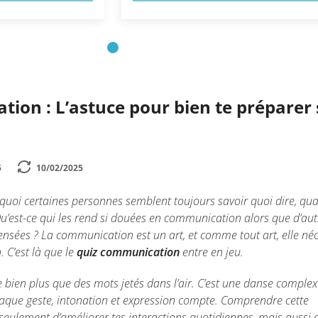
ion : L’astuce pour bien te préparer
5
10/02/2025
uoi certaines personnes semblent toujours savoir quoi dire, qua
Qu’est-ce qui les rend si douées en communication alors que d’aut
ensées ? La communication est un art, et comme tout art, elle néc
 C’est là que le
quiz communication
entre en jeu.
ien plus que des mots jetés dans l’air. C’est une danse complex
haque geste, intonation et expression compte. Comprendre cette
eulement d’améliorer tes interactions quotidiennes, mais aussi 