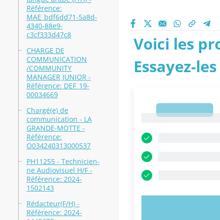
Référence:
MAE_bdf6dd71-5a8d-
4340-88e9-
c3cf333d47c8
Voici les p
CHARGE DE
COMMUNICATION
Essayez-les
/COMMUNITY
MANAGER JUNIOR -
Référence: DEF_19-
00034669
Chargé(e) de
1
1
communication - LA
GRANDE-MOTTE -
Référence:
O034240313000537
PH11255 - Technicien-
ne Audiovisuel H/F -
Référence: 2024-
1502143
Rédacteur(F/H) -
ESSAYEZ MAI
Référence: 2024-