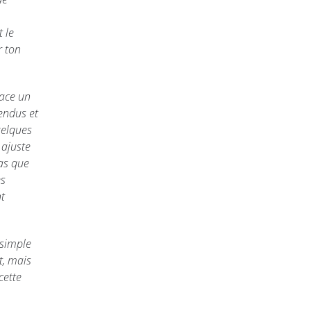
 le
r ton
cace un
endus et
uelques
 ajuste
ras que
es
nt
 simple
t, mais
cette