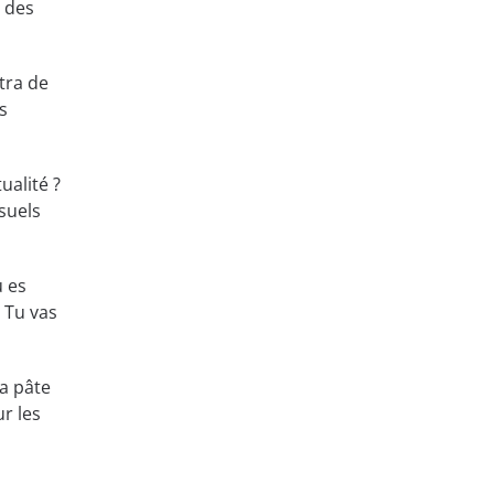
r des
tra de
s
ualité ?
suels
u es
 Tu vas
la pâte
r les