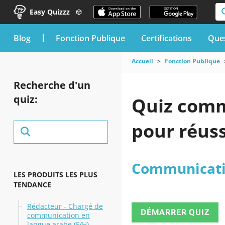
Easy Quizzz
blog
Fonction Publique
Certifications
Ques
Accueil
Fonction Publique
Recherche d'un
quiz:
Quiz commu
pour réuss
Communicat
LES PRODUITS LES PLUS
TENDANCE
Rédacteur - Chargé de
DÉMARRER QUIZ
communication en
langue arabe (F/H) -