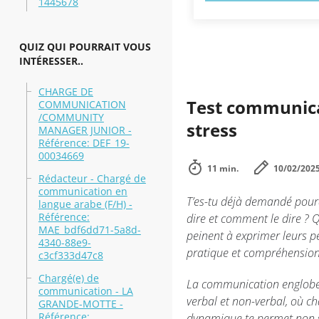
1445678
QUIZ QUI POURRAIT VOUS
INTÉRESSER..
CHARGE DE
Test communicat
COMMUNICATION
/COMMUNITY
stress
MANAGER JUNIOR -
Référence: DEF_19-
00034669
11 min.
10/02/202
Rédacteur - Chargé de
communication en
T’es-tu déjà demandé pourq
langue arabe (F/H) -
Référence:
dire et comment le dire ? 
MAE_bdf6dd71-5a8d-
peinent à exprimer leurs p
4340-88e9-
pratique et compréhension.
c3cf333d47c8
Chargé(e) de
La communication englobe b
communication - LA
verbal et non-verbal, où c
GRANDE-MOTTE -
Référence:
dynamique te permet non s