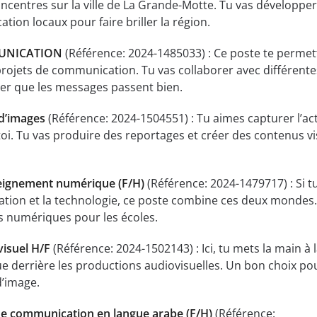
oncentres sur la ville de La Grande-Motte. Tu vas développe
ion locaux pour faire briller la région.
UNICATION
(Référence: 2024-1485033) : Ce poste te permet
 projets de communication. Tu vas collaborer avec différente
er que les messages passent bien.
 d’images
(Référence: 2024-1504551) : Tu aimes capturer l’act
 toi. Tu vas produire des reportages et créer des contenus vi
seignement numérique (F/H)
(Référence: 2024-1479717) : Si t
ation et la technologie, ce poste combine ces deux mondes.
s numériques pour les écoles.
isuel H/F
(Référence: 2024-1502143) : Ici, tu mets la main à 
ue derrière les productions audiovisuelles. Un bon choix pou
d’image.
de communication en langue arabe (F/H)
(Référence: