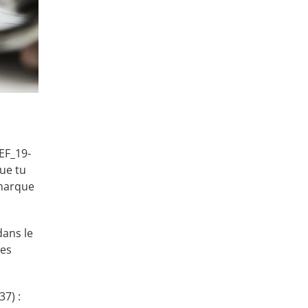
EF_19-
que tu
 marque
dans le
les
7) :