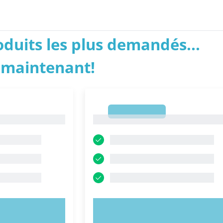
roduits les plus demandés...
 maintenant!
1
1
NTENANT !
ESSAYEZ MAINTENANT !