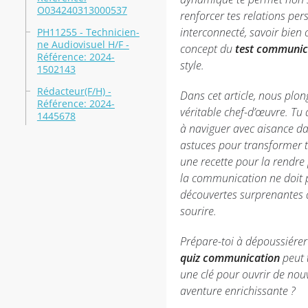
O034240313000537
renforcer tes relations pe
interconnecté, savoir bien 
PH11255 - Technicien-
ne Audiovisuel H/F -
concept du
test communic
Référence: 2024-
style.
1502143
Rédacteur(F/H) -
Dans cet article, nous plo
Référence: 2024-
véritable chef-d’œuvre. Tu 
1445678
à naviguer avec aisance da
astuces pour transformer 
une recette pour la rendre
la communication ne doit p
découvertes surprenantes qu
sourire.
Prépare-toi à dépoussiére
quiz communication
peut 
une clé pour ouvrir de nouv
aventure enrichissante ?