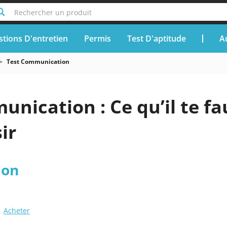
Rechercher un produit
tions D'entretien
Permis
Test D'aptitude
A
Test Communication
nication : Ce qu’il te fa
ir
ion
Acheter