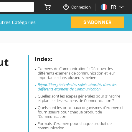
FR
Connexion
utres Catégories
S'ABONNER
ut
Index:
Examens de Communication" : Découvre les
différents examens de communication et leur
importance dans plusieurs métiers
Répartition générale des sujets abordés dans les
différents examens de Communication
Quelles sont les étapes générales pour s’inscrire
et planifier les examens de Communication ?
Quels sont les principaux organismes d’examen et
fournisseurs pour chaque produit de
“Communication
Formats d’examen pour chaque produit de
communication