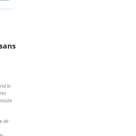
 sans
nd le
res
essite
e de
de