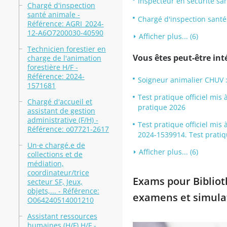
Inspecteur en sécurité san
Chargé d'inspection
santé animale -
Chargé d'inspection sant
Référence: AGRI_2024-
12-A6O7200030-40590
Afficher plus... (6)
Technicien forestier en
Vous êtes peut-être inté
charge de l'animation
forestière H/F -
Référence: 2024-
Soigneur animalier CHUV :
1571681
Test pratique officiel mi
Chargé d'accueil et
pratique 2026
assistant de gestion
administrative (F/H) -
Test pratique officiel mis 
Référence: o07721-2617
2024-1539914. Test prati
Un·e chargé.e de
Afficher plus... (6)
collections et de
médiation,
coordinateur/trice
Exams pour Biblioth
secteur SF, Jeux,
objets,... - Référence:
examens et simula
O064240514001210
Assistant ressources
humaines (H/F) H/F -