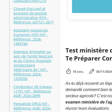
O064240514001210
ESSAYEZ MAI
Chargé d'accueil et
assistant de gestion
administrative (F/H) -
Référence: o07721-2617
Assistant ressources
humaines (H/F) H/F -
Référence: 2024-
1483744
Test ministère 
Soigneur Animalier au
sein de l'unité NeoCare
Te Préparer C
et du Centre Hospitalo
Universitaire
Vétérinaire de l H/F -
10 min.
30/11/202
Référence: 2024-
1529350
As-tu déjà ressenti un lég
Conducteur de travaux
demandé comment bien te pr
11701 H/F - Référence:
AGRI_2024-2899
secteur agricole? C’est no
examen ministère de l’ag
Paysagiste DPLG H/F -
Référence: AGRI_2024-
réussir leurs évaluations.