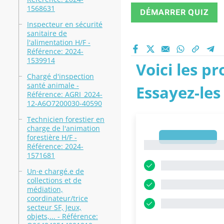
1568631
DÉMARRER QUIZ
Inspecteur en sécurité
sanitaire de
l'alimentation H/F -
Référence: 2024-
1539914
Voici les p
Chargé d'inspection
santé animale -
Essayez-les
Référence: AGRI_2024-
12-A6O7200030-40590
Technicien forestier en
charge de l'animation
forestière H/F -
1
1
Référence: 2024-
1571681
Un·e chargé.e de
collections et de
médiation,
coordinateur/trice
secteur SF, Jeux,
objets,... - Référence: