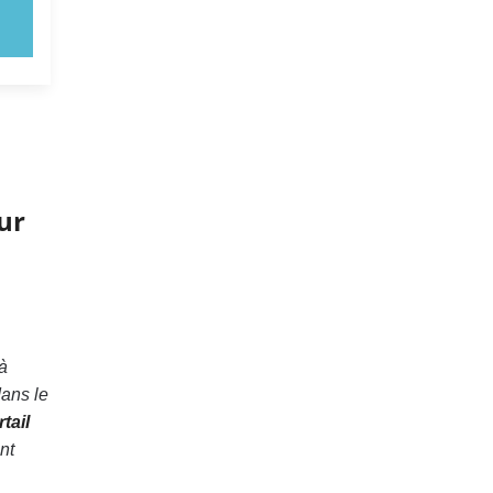
ur
à
dans le
tail
nt