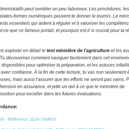
nistratifs peut sembler un peu laborieux. Les procédures, les 
plates-formes numériques peuvent te donner le tournis. Le mini
tests essentiels qui aident à réguler et à valoriser les compéten
st-ce que ce fameux portail, et pourquoi est-il si crucial pour ta r
ns explorer en détail le
test ministère de l’agriculture
et les a
ié. Tu découvriras comment naviguer facilement dans cet environ
isponibles pour optimiser ta préparation, et les astuces infailli
vec confiance. À la fin de cette lecture, tu vas non seulement ê
uses, mais aussi t’assurer que tes efforts ne seront pas vains. 
éhension en assurance, et jette un œil à ce que le ministère de
sposition pour exceller dans tes futures évaluations.
endance:
 - Référence: 2024-1568631