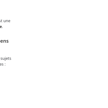
st une
re
.
mens
 sujets
s :