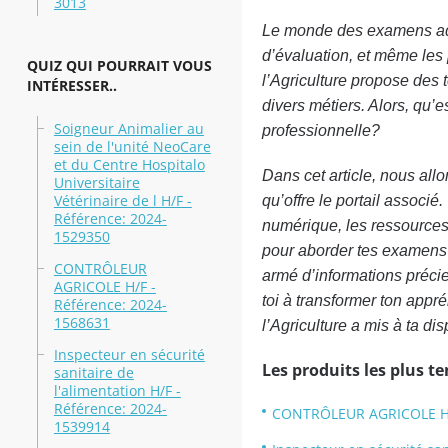
3013
Le monde des examens admi
d’évaluation, et même les 
QUIZ QUI POURRAIT VOUS
l’Agriculture propose des 
INTÉRESSER..
divers métiers. Alors, qu’e
Soigneur Animalier au
professionnelle?
sein de l'unité NeoCare
et du Centre Hospitalo
Dans cet article, nous allo
Universitaire
Vétérinaire de l H/F -
qu’offre le portail assoc
Référence: 2024-
numérique, les ressources d
1529350
pour aborder tes examens a
CONTRÔLEUR
armé d’informations précie
AGRICOLE H/F -
toi à transformer ton appr
Référence: 2024-
1568631
l’Agriculture a mis à ta di
Inspecteur en sécurité
Les produits les plus t
sanitaire de
l'alimentation H/F -
Référence: 2024-
CONTRÔLEUR AGRICOLE H/F
1539914