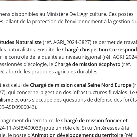
ens disponibles au Ministère De L’Agriculture. Ces postes
, allant de la protection de l’environnement à la gestion d
études Naturaliste
(réf. AGRI_2024-3827) te permet de travai
des naturalistes. Ensuite, le
Chargé d’inspection Correspon
 le contrôle de la qualité au niveau régional (réf. AGRI_2024
ssionnés d’écologie, le
Chargé de mission écophyto
(réf.
) aborde les pratiques agricoles durables.
t est celui de
Chargé de mission canal Seine Nord Europe
(r
, qui concerne la gestion des infrastructures fluviales. Le
alisme et ours
s’occupe des questions de défense des forêts
-09-A5D0900043).
nagement du territoire, le
Chargé de mission foncier et
4-11-A5R9400033) joue un rôle clé. Si tu t’intéresses à la
e, le poste d’
Animation développement du territoire
(réf.