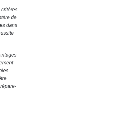
critères
stère de
ces dans
éussite
vantages
nement
bles
tre
Prépare-