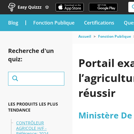
Easy Quizzz
blog
Fonction Publique
Certifications
Ques
Accueil
Fonction Publique
Recherche d'un
quiz:
Portail e
l’agricultu
réussir
LES PRODUITS LES PLUS
TENDANCE
Ministère De 
CONTRÔLEUR
AGRICOLE H/F -
Référence: 2024-