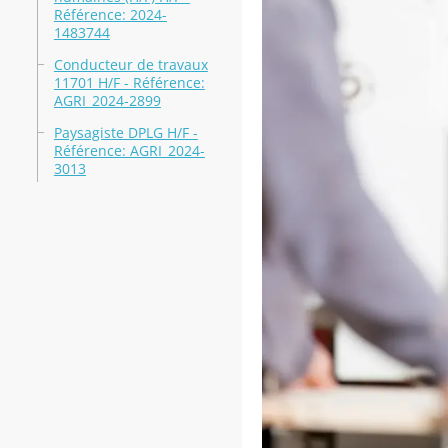
Référence: 2024-
1483744
Conducteur de travaux
11701 H/F - Référence:
AGRI_2024-2899
Paysagiste DPLG H/F -
Référence: AGRI_2024-
3013