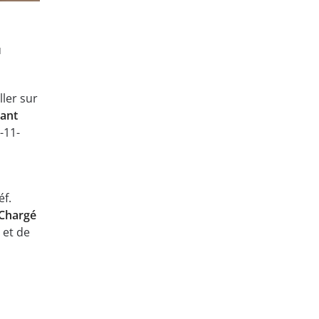
u
ller sur
dant
-11-
éf.
Chargé
 et de