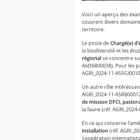
Voici un aperçu des exam
couvrent divers domaines
territoire.
Le poste de
Chargé(e) d’
la biodiversité et les étu
régional
se concentre sur
A6D6800038). Pour les pa
AGRI_2024-11-A5SGI00106
Un autre rôle intéressan
AGRI_2024-11-A5R8000127)
de mission DFCI, pastor
la faune (réf. AGRI_2024
En ce qui concerne l’amé
installation
(réf. AGRI_202
coopération international