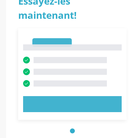
Essayez-les
maintenant!
1
1
ESSAYEZ MAINTENANT !