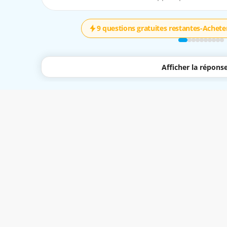
9 questions gratuites restantes
-
Acheter
Afficher la répons
quent à tous les services disponibles via le site Web Easy-Quizzz et l'application 
r avec elle.