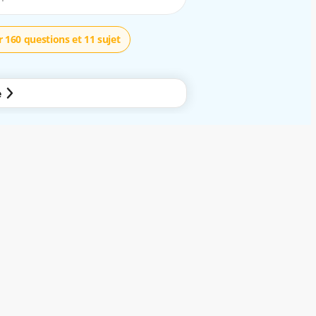
 160 questions et 11 sujet
e
mobile. En utilisant nos services gratuits ou non, vous êtes réputé avoir