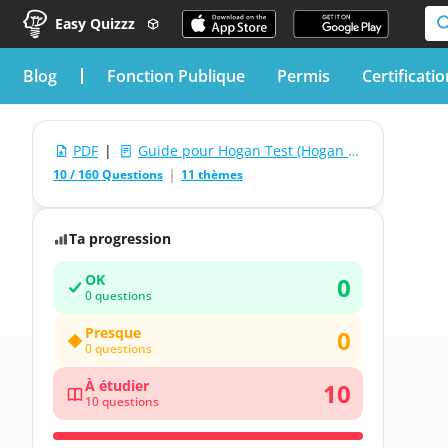
Easy Quizzz
blog
Fonction Publique
Permis
Certificati
PDF
|
Guide pour Hogan Test (Hogan Development Survey)
10 / 160 Questions
11 thèmes
Ta progression
OK
0
0 questions
Presque
0
0 questions
À étudier
10
10 questions