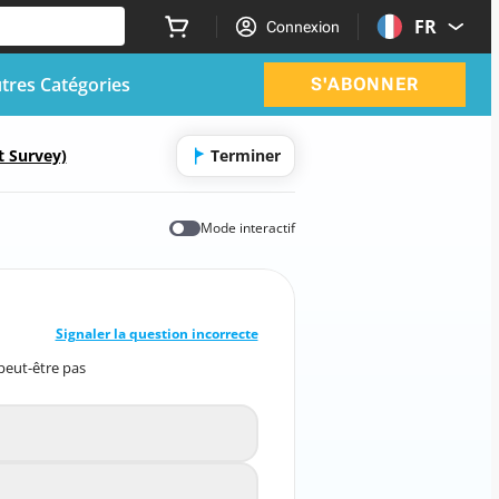
FR
Connexion
tres Catégories
S'ABONNER
 Survey)
Terminer
Mode interactif
BONNE RÉPONSE
10
/
1
Signaler la question incorrecte
peut-être pas
même s'ils ne l'expriment peut-être pas
Pas du tout d'accord
A
Pas d'accord
B