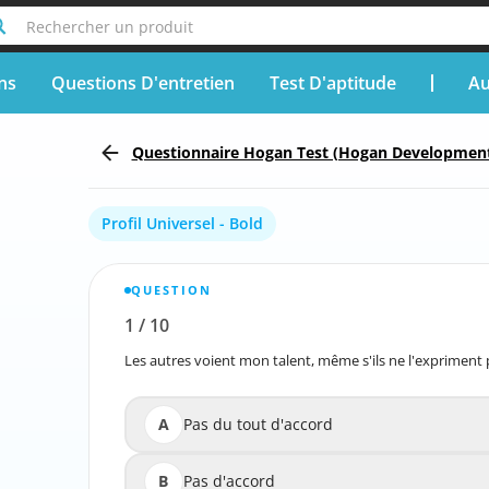
Rechercher un produit
ons
Questions D'entretien
Test D'aptitude
Au
Questionnaire Hogan Test (Hogan Development
Profil Universel - Bold
QUESTION
1
/
10
Signaler la question incorrecte
Les autres voient mon talent, même s'ils ne l'expriment 
Les autres voient mon talent, 
A
Pas du tout d'accord
B
Pas d'accord