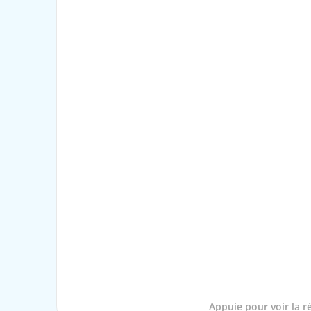
Appuie pour voir la q
Appuie pour voir la 