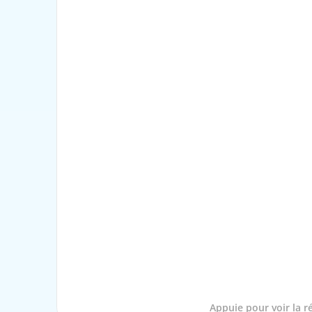
Appuie pour voir la q
Appuie pour voir la 