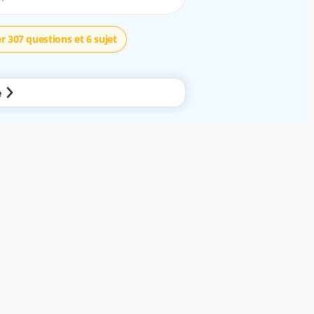
r 307 questions et 6 sujet
e
mobile. En utilisant nos services gratuits ou non, vous êtes réputé avoir