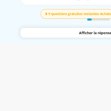
9 questions gratuites restantes
-
Achete
Afficher la répons
quent à tous les services disponibles via le site Web Easy-Quizzz et l'application 
r avec elle.