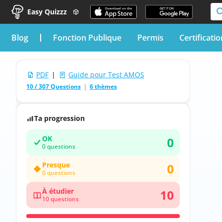
Easy Quizzz
blog
Fonction Publique
Permis
Certificati
PDF
|
Guide pour Test AMOS
10 / 307 Questions
6 thèmes
Ta progression
OK
0
0 questions
Presque
0
0 questions
À étudier
10
10 questions