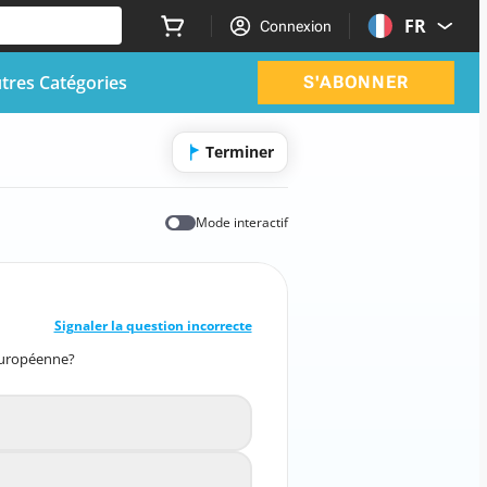
FR
Connexion
tres Catégories
S'ABONNER
Terminer
Mode interactif
BONNE RÉPONSE
10
/
1
Signaler la question incorrecte
européenne?
est pas membre de l'Union européenne?
L'Allemagne
A
La France
B