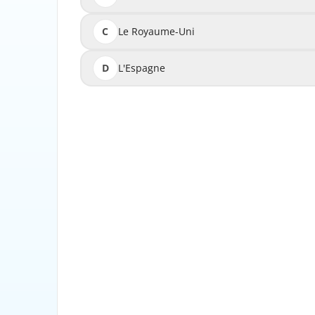
C
Le Royaume-Uni
D
L'Espagne
Le Royaume-Uni n'est pas membre de 
l'Allemagne, la France et l'Espagne en sont 
par les étudiants mentionnant que "l'Espagne
cause la validité de la question, car la ques
pays n'est pas membre de l'