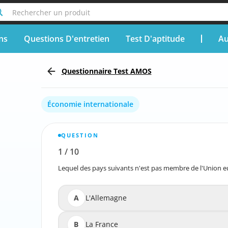
Rechercher un produit
ons
Questions D'entretien
Test D'aptitude
Au
Questionnaire Test AMOS
Économie internationale
QUESTION
1
/
10
Signaler la question incorrecte
Lequel des pays suivants n'est pas membre de l'Union 
Lequel des pays suivants n'
A
L'Allemagne
B
La France