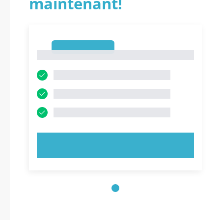
maintenant!
1
1
ESSAYEZ MAINTENANT !