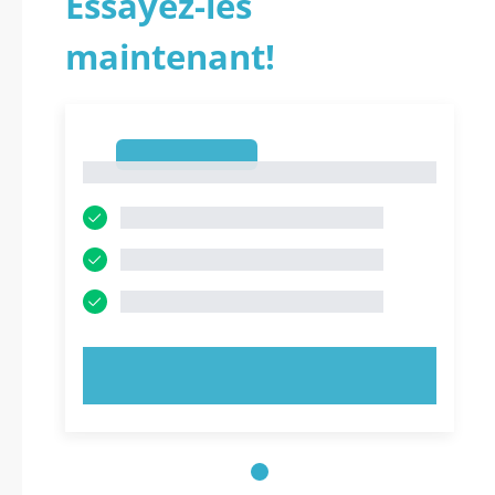
Essayez-les
maintenant!
1
1
ESSAYEZ MAINTENANT !