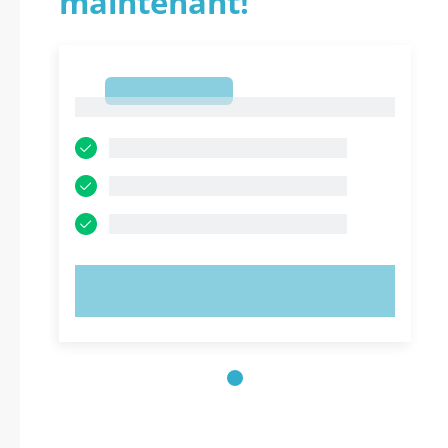
maintenant!
1
1
ESSAYEZ MAINTENANT !