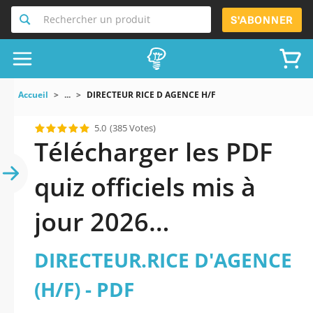
Rechercher un produit
S'ABONNER
Accueil
...
DIRECTEUR RICE D AGENCE H/F
5.0
(385 Votes)
Télécharger les PDF
quiz officiels mis à
jour 2026
DIRECTEUR.RICE
DIRECTEUR.RICE D'AGENCE
D’AGENCE (H/F).
(H/F) - PDF