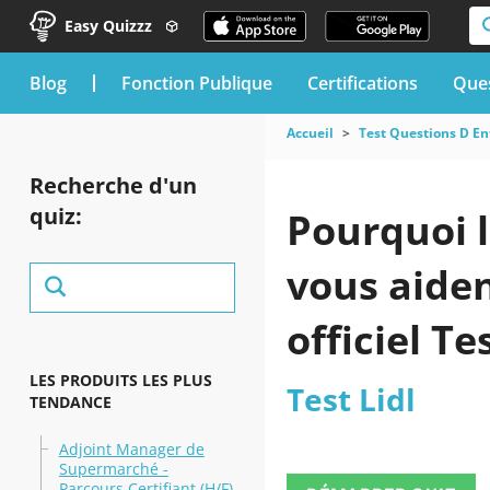
Easy Quizzz
blog
Fonction Publique
Certifications
Ques
Accueil
Test Questions D En
Recherche d'un
quiz:
Pourquoi l
vous aiden
officiel Te
LES PRODUITS LES PLUS
Test Lidl
TENDANCE
Adjoint Manager de
Supermarché -
Parcours Certifiant (H/F)