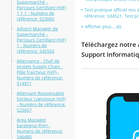
Supermarché -
Parcours Certifiant (H/F)
Test pratique officiel mis
1 1 1 - Numéro de
référence: 534521. Test p
référence: 523060
Afficher plus... (6)
Adjoint Manager de
Supermarché -
Parcours Certifiant (H/F)
Téléchargez notre a
1 - Numéro de
référence: 545503
Support Informatiq
Alternance - Chef de
projets Supply Chain -
Pôle fraicheur (H/F) -
Numéro de référence:
514971
Alternant Responsable
Secteur Logistique (H/F)
- Numéro de référence:
523657
Area Manager
Sardegna (f/m) -
Numéro de référence:
546480