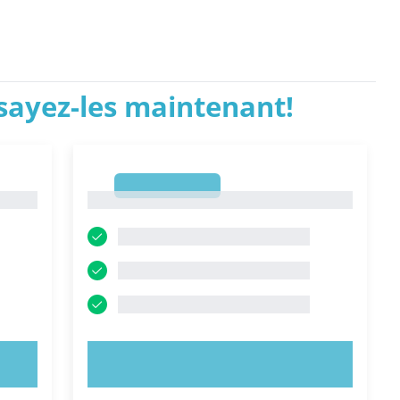
ssayez-les maintenant!
1
1
ESSAYEZ MAINTENANT !