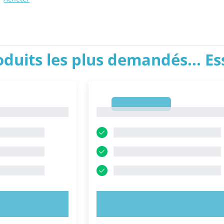
roduits les plus demandés... E
1
1
NTENANT !
ESSAYEZ MAINTENANT !