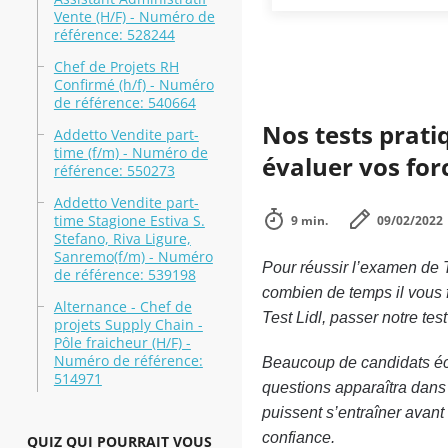
Vente (H/F) - Numéro de
référence: 528244
Chef de Projets RH
Confirmé (h/f) - Numéro
de référence: 540664
Nos tests pratiq
Addetto Vendite part-
time (f/m) - Numéro de
évaluer vos forc
référence: 550273
Addetto Vendite part-
time Stagione Estiva S.
9 min.
09/02/2022
Stefano, Riva Ligure,
Sanremo(f/m) - Numéro
Pour réussir l’examen de T
de référence: 539198
combien de temps il vous f
Alternance - Chef de
Test Lidl, passer notre tes
projets Supply Chain -
Pôle fraicheur (H/F) -
Numéro de référence:
Beaucoup de candidats écho
514971
questions apparaîtra dans l
puissent s’entraîner avant
confiance.
QUIZ QUI POURRAIT VOUS