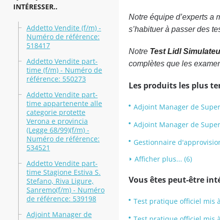
INTÉRESSER..
Notre équipe d’experts a m
Addetto Vendite (f/m) -
s’habituer à passer des te
Numéro de référence:
518417
Notre
Test Lidl Simulateu
Addetto Vendite part-
complètes que les examen
time (f/m) - Numéro de
référence: 550273
Les produits les plus t
Addetto Vendite part-
time appartenente alle
Adjoint Manager de Superm
categorie protette
Verona e provincia
Adjoint Manager de Superm
(Legge 68/99)(f/m) -
Numéro de référence:
Gestionnaire d'approvisio
534521
Afficher plus... (6)
Addetto Vendite part-
time Stagione Estiva S.
Vous êtes peut-être inté
Stefano, Riva Ligure,
Sanremo(f/m) - Numéro
de référence: 539198
Test pratique officiel mis
Adjoint Manager de
Test pratique officiel mis