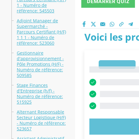
DÉMARRER QUIZ
1 - Numéro de
référence: 545503
Adjoint Manager de
Supermarché -
Parcours Certifiant (H/F)
Voici les p
1 1 1 - Numéro de
référence: 523060
Gestionnaire
d'approvisionnement -
Pôle Promotions (H/F) -
1
1
Numéro de référence:
509585
Stage Finances
d'Entreprise (h/f) -
Numéro de référence:
515925
Alternant Responsable
Secteur Logistique (H/F)
- Numéro de référence:
ESSAYEZ MAI
523657
Assistant Administratif