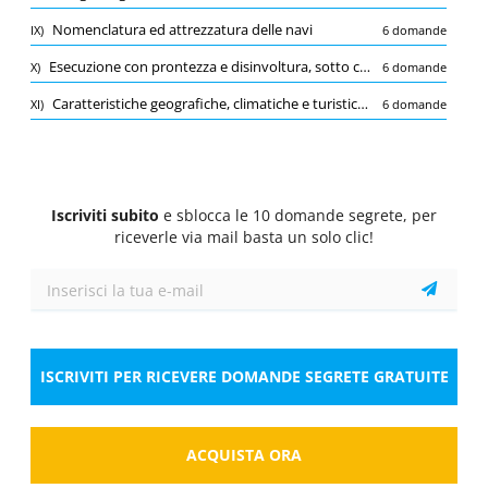
Quiz
Nomenclatura ed attrezzatura delle navi
IX)
6 domande
1/10
0.75 Pt.
0 Pt.
-0.25 Pt.
Esecuzione con prontezza e disinvoltura, sotto comando dei superiori, di tutte le operazioni connesse al governo e alla condotta della nave (ormeggio, rimorchio, ecc.); di quelle necessarie in caso di emergenza (uomo in mare, via d’acque, incendio, ecc.); di quelle occorrenti per le manovre periodiche di sicurezza, di quelle dell’uso e del maneggio delle cime (lancio delle cime, nodi ecc.)
X)
6 domande
Lingua inglese
Caratteristiche geografiche, climatiche e turistiche dei laghi Maggiore, Garda e Como
XI)
6 domande
Oh! How nice! We've got the beach all to ...!
Seleziona la risposta
1 risposta corretta
A.
Ourselves
Iscriviti subito
e sblocca le 10 domande segrete, per
riceverle via mail basta un solo clic!
B.
ourself
C.
we
Risposta
ISCRIVITI PER RICEVERE DOMANDE SEGRETE GRATUITE
Salva
Segnala la domanda errata
ACQUISTA ORA
Quiz