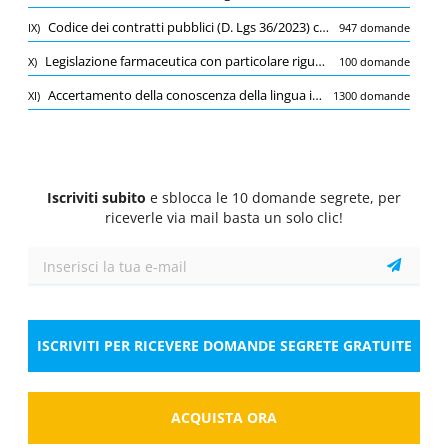
Quiz
Codice dei contratti pubblici (D. Lgs 36/2023) con particolare riferimento ai Libri I e II e relativi allegati
IX)
947 domande
1/10
0.75 Pt.
0 Pt.
-0.25 Pt.
Legislazione farmaceutica con particolare riguardo alle norme legislative sulle sostanze ad azione stupefacente
X)
100 domande
Farmacologia
Accertamento della conoscenza della lingua inglese
XI)
1300 domande
Meccanismo d'azione degli alcaloidi della Vinca:
Seleziona la risposta
1 risposta corretta
A.
Inibiscono la depolimerizzazione dei
microtubuli agendo nella fase mitotica.
Iscriviti subito
e sblocca le 10 domande segrete, per
riceverle via mail basta un solo clic!
B.
Si legano a specifici siti sulla tubulina-
inibendo la proliferazione cellulare in
metafase.
C.
Si legano a specifici siti sulla tubulina-
ISCRIVITI PER RICEVERE DOMANDE SEGRETE GRATUITE
inibendo la proliferazione cellulare in
anafase
ACQUISTA ORA
Risposta