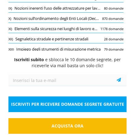
Quiz
Nozioni inerenti l’uso delle attrezzature per lavori manutentivi
IX)
80 domande
1/10
1 Pt.
0 Pt.
0 Pt.
Nozioni sull’ordinamento degli Enti Locali (Decreto Legislativo 18 agosto 2000, n. 267 – Testo Unico sull’Ordinamento degli Enti Locali, parti relative alla Provincia)
X)
870 domande
Nozioni sull’ordinamento degli Enti Locali (Decreto Legislativo 18
agosto 2000, n. 267 – Testo Unico sull’Ordinamento degli Enti
Elementi sulla sicurezza nei luoghi di lavoro e sui cantieri (decreto legislativo 9 aprile 2008, n. 81)
XI)
1178 domande
Locali, parti relative alla Provincia)
Segnaletica stradale e pertinenze stradali
XII)
28 domande
Nei Comuni con popolazione superiore a 500.000
abitanti, il Consiglio Comunale è composto dal
Impiego degli strumenti di misurazione metrica
XIII)
79 domande
sindaco e da:
Iscriviti subito
Tenuta dei documenti contabili per la fornitura di materiali e l’esecuzione di manufatti
e sblocca le 10 domande segrete, per
XIV)
29 domande
Seleziona la risposta
1 risposta corretta
riceverle via mail basta un solo clic!
Sorveglianza e manutenzione delle strade
XV)
642 domande
A.
70 membri
B.
60 membri
C.
50 membri
ISCRIVITI PER RICEVERE DOMANDE SEGRETE GRATUITE
Risposta
ACQUISTA ORA