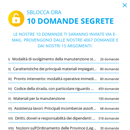
19:43
SBLOCCA ORA
10 DOMANDE SEGRETE
PDF
|
Guida per BANDO DI CONCORSO PUBBLICO PER ESAMI PER LA COPERTURA DI N. 3 POSTI DI OPERATORE TECNICO ESPERTO CANTONIERE SETTORE VIABILITA’,PATRIMONIO E IDROGEOLOGICO - Lombardia - Provincia di Sondrio
Quiz BANDO DI CONCORSO PUBBLICO P
LE NOSTRE 10 DOMANDE TI SARANNO INVIATE VIA E-
ER ESAMI PER LA COPERTURA DI N. 3 PO
MAIL. PROVENGONO DALLE NOSTRE 4067 DOMANDE E
10/4067 Domande
15 argomenti
DAI NOSTRI 15 ARGOMENTI:
STI DI OPERATORE TECNICO ESPERTO C
Flashcard
ANTONIERE SETTORE VIABILITA’,PATRI
Nuovo
Modalità di svolgimento della manutenzione stradale e della carreggiata in particolare
I)
26 domande
MONIO E IDROGEOLOGICO - Lombardia
Pratica
Esame
Modalità apprendimento
- Provincia di Sondrio
Caratteristiche dei principali materiali impiegati nella costruzione e nella manutenzione dei piani viabili e delle opere d’arte stradali in genere
II)
80 domande
Prova gratuita
/
10
Pronto intervento: modalità operative immediate e di ripristino
III)
80 domande
Nozioni sull’ordinamento degli Enti Locali (Decreto Legislativo 18 agosto 2000
(1/870)
Codice della strada, con particolare riguardo alla segnaletica
IV)
459 domande
Altro (9)
Materiali per la manutenzione
V)
100 domande
A
INVIA
A
Assistenza lavori. Principali incombenze assolte nei cantieri di lavoro
VI)
68 domande
Diritti, doveri e responsabilità dei dipendenti pubblici
VII)
318 domande
Nozioni sull’Ordinamento delle Province (Legge 7 aprile 2014, n. 56 – Legge Delrio)
VIII)
30 domande
Salva
Segnala la domanda errata