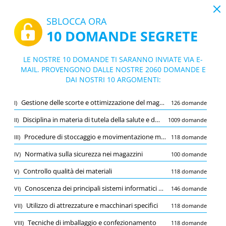
19:43
SBLOCCA ORA
10 DOMANDE SEGRETE
PDF
|
Guida per Concorso pubblico per titoli ed esami per n. 3 posti Operatore Tecnico Specializzato Magazziniere - Area degli Operatori (ruolo Tecnico) - Lombardia - Asp Istituti Milanesi Martinitt e Stelline e Pio Albergo Trivulzio di Milano
Quiz Concorso pubblico per titoli ed esa
LE NOSTRE 10 DOMANDE TI SARANNO INVIATE VIA E-
mi per n. 3 posti Operatore Tecnico Spec
MAIL. PROVENGONO DALLE NOSTRE 2060 DOMANDE E
10/2060 Domande
10 argomenti
DAI NOSTRI 10 ARGOMENTI:
ializzato Magazziniere - Area degli Opera
Flashcard
tori (ruolo Tecnico) - Lombardia - Asp Ist
Nuovo
Gestione delle scorte e ottimizzazione del magazzino
I)
126 domande
ituti Milanesi Martinitt e Stelline e Pio Al
Pratica
Esame
Modalità apprendimento
bergo Trivulzio di Milano
Disciplina in materia di tutela della salute e della sicurezza nei luoghi di lavoro
II)
1009 domande
Prova gratuita
/
10
Procedure di stoccaggio e movimentazione merce
III)
118 domande
Normativa sulla sicurezza nei magazzini
(1/100)
Normativa sulla sicurezza nei magazzini
IV)
100 domande
Altro (9)
Controllo qualità dei materiali
V)
118 domande
A
INVIA
A
Conoscenza dei principali sistemi informatici di gestione magazzino
VI)
146 domande
Utilizzo di attrezzature e macchinari specifici
VII)
118 domande
Tecniche di imballaggio e confezionamento
VIII)
118 domande
Salva
Segnala la domanda errata