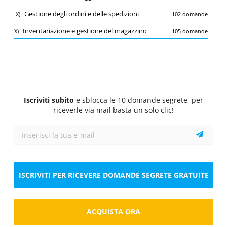
Quiz
Gestione degli ordini e delle spedizioni
IX)
102 domande
1/10
Inventariazione e gestione del magazzino
X)
105 domande
Normativa sulla sicurezza nei magazzini
Quali sono le principali responsabilità di un
magazziniere in conformità alla normativa sulla
sicurezza nei magazzini?
Seleziona la risposta
1 risposta corretta
Iscriviti subito
e sblocca le 10 domande segrete, per
A.
Gestire correttamente il carico e lo scarico
riceverle via mail basta un solo clic!
della merce
B.
Utilizzare in modo adeguato i mezzi di
sollevamento
ISCRIVITI PER RICEVERE DOMANDE SEGRETE GRATUITE
C.
Mantenere l'ordine e la pulizia del
magazzino
ACQUISTA ORA
D.
Tutte le precedenti