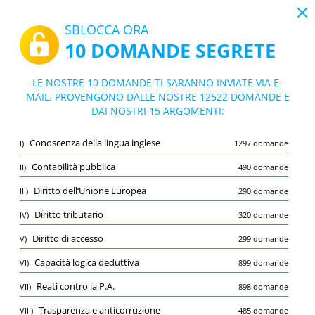
19:43
SBLOCCA ORA
10 DOMANDE SEGRETE
PDF
|
Guida per CONCORSO PUBBLICO, PER TITOLI ED ESAMI, PER N.1 POSTO DI COLLABORATORE AMMINISTRATIVO PROFESSIONALE - AREA DEI PROFESSIONISTI DELLA SALUTE E DEI FUNZIONARI - Nazionale - Azienda Socio Sanitaria Territoriale di Pavia
Quiz CONCORSO PUBBLICO, PER TITOLI
LE NOSTRE 10 DOMANDE TI SARANNO INVIATE VIA E-
ED ESAMI, PER N.1 POSTO DI COLLABOR
MAIL. PROVENGONO DALLE NOSTRE 12522 DOMANDE E
10/12522 Domande
15 argomenti
DAI NOSTRI 15 ARGOMENTI:
ATORE AMMINISTRATIVO PROFESSIONA
Flashcard
LE - AREA DEI PROFESSIONISTI DELLA SA
Nuovo
Conoscenza della lingua inglese
I)
1297 domande
LUTE E DEI FUNZIONARI - Nazionale - Azi
Pratica
Esame
Modalità apprendimento
enda Socio Sanitaria Territoriale di Pavi
Contabilità pubblica
II)
490 domande
a
Prova gratuita
/
10
Diritto dell‘Unione Europea
III)
290 domande
Contabilità pubblica
(2/490)
Diritto tributario
IV)
320 domande
Altro (8)
Diritto di accesso
V)
299 domande
A
INVIA
A
Capacità logica deduttiva
VI)
899 domande
Reati contro la P.A.
VII)
898 domande
Trasparenza e anticorruzione
VIII)
485 domande
Salva
Segnala la domanda errata