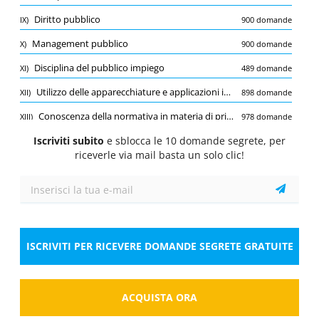
Quiz
Diritto pubblico
IX)
900 domande
1/10
0.75 Pt.
0 Pt.
-0.25 Pt.
Management pubblico
X)
900 domande
Contabilità pubblica
Disciplina del pubblico impiego
XI)
489 domande
Con riferimento alla ripartizione delle entrate
dello Stato per titoli e categorie quali tra le
Utilizzo delle apparecchiature e applicazioni informatiche più diffuse (utilizzo dei programmi Word ed Excel o simili open source e utilizzo dei sistemi di posta elettronica)
XII)
898 domande
seguenti confluiscono nel Titolo IV?
Conoscenza della normativa in materia di privacy
XIII)
978 domande
Seleziona la risposta
1 risposta corretta
Iscriviti subito
Codice degli Appalti D.lgs 36/2023
e sblocca le 10 domande segrete, per
XIV)
946 domande
A.
Lotto, lotterie ed altre attività di giuoco.
riceverle via mail basta un solo clic!
Diritto e legislazione socio-sanitaria
XV)
2433 domande
B.
Proventi speciali.
C.
Accensione di prestiti.
ISCRIVITI PER RICEVERE DOMANDE SEGRETE GRATUITE
Risposta
ACQUISTA ORA
Salva