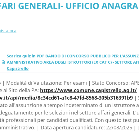
FARI GENERALI- UFFICIO ANAGRAFE
Abruzzo - Comune di Capist
pistrello
ista ora
Scarica quiz in PDF BANDO DI CONCORSO PUBBLICO PER L’ASSUNZ
AMMINISTRATIVO AREA DEGLI ISTRUTTORI (EX CAT C) - SETTORE AFF
Capistrello
 | Modalità di Valutazione: Per esami | Stato Concorso: APE
e al Sito della PA:
https://www.comune.capistrello.aq.it/
ov.it/api/media/8c34cd61-a1c8-47fd-8568-305b316391b9
| 
to all'assunzione a tempo indeterminato di un istruttore 
guatamente per le selezioni nel settore affari generali. L'uf
à professionali per candidati qualificati. Con questo test pu
ministrativo. | Data apertura candidature: 22/08/2025 | 