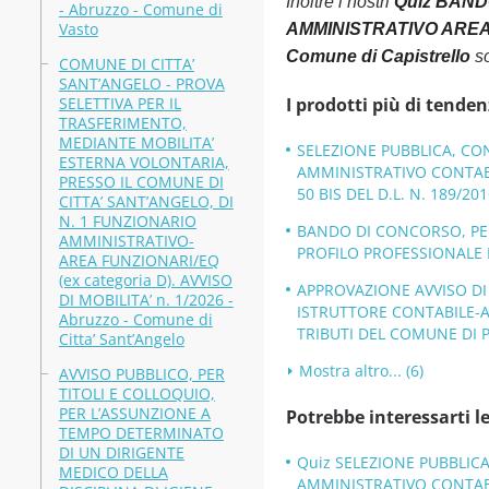
Inoltre i nostri
Quiz BAND
- Abruzzo - Comune di
Vasto
AMMINISTRATIVO AREA 
Comune di Capistrello
so
COMUNE DI CITTA’
SANT’ANGELO - PROVA
SELETTIVA PER IL
I prodotti più di tenden
TRASFERIMENTO,
MEDIANTE MOBILITA’
SELEZIONE PUBBLICA, CO
ESTERNA VOLONTARIA,
AMMINISTRATIVO CONTABIL
PRESSO IL COMUNE DI
50 BIS DEL D.L. N. 189/201
CITTA’ SANT’ANGELO, DI
N. 1 FUNZIONARIO
BANDO DI CONCORSO, PER 
AMMINISTRATIVO-
PROFILO PROFESSIONALE I
AREA FUNZIONARI/EQ
(ex categoria D). AVVISO
APPROVAZIONE AVVISO DI 
DI MOBILITA’ n. 1/2026 -
ISTRUTTORE CONTABILE-A
Abruzzo - Comune di
TRIBUTI DEL COMUNE DI P
Citta’ Sant’Angelo
Mostra altro... (6)
AVVISO PUBBLICO, PER
TITOLI E COLLOQUIO,
PER L’ASSUNZIONE A
Potrebbe interessarti le
TEMPO DETERMINATO
DI UN DIRIGENTE
Quiz SELEZIONE PUBBLICA
MEDICO DELLA
AMMINISTRATIVO CONTABIL