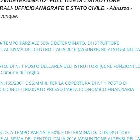
INDETERMINATO - FULL TIME DI 1 ISTRUTTORE
LI- UFFICIO ANAGRAFE E STATO CIVILE. - Abruzzo -
 ovunque.
 A TEMPO PARZIALE 50% E DETERMINATO, DI ISTRUTTORE
E AL SISMA DEL CENTRO ITALIA 2016 (ASSUNZIONE AI SENSI DELL’A
, DI N. 1 POSTO DELL’AREA DELI ISTRUTTORI (CCNL FUNZIONI LO
Comune di Treglio
N.165/2001 E SS.MM.II. PER LA COPERTURA DI N° 1 POSTO DI
O ED INDETERMINATO PRESSO L’AREA ECONOMICO FINANZIARIA -
OSTO, A TEMPO PARZIALE 50% E DETERMINATO, DI ISTRUTTORE
E AL SISMA DEL CENTRO ITALIA 2016 (ASSUNZIONE AI SENSI DELL’A