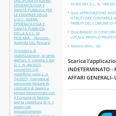
DISCIPLINA DI IGIENE,
50 BIS DEL D.L. N. 189/201
EPIDEMIOLOGIA E
SANITÀ PUBBLICA PER
Quiz APPROVAZIONE AVVIS
LE ESIGENZE DELLA
ISTRUTTORE CONTABILE-A
U.O.C. IGIENE,
TRIBUTI DEL COMUNE DI PE
EPIDEMIOLOGIA E
SANITÀ PUBBLICA
Quiz BANDO DI CONCORSO,
DELLA A.S.L. DI
LOCALI), PROFILO PROFESS
PESCARA. - Abruzzo -
Azienda USL Pescara
Mostra altro... (6)
Procedura di
stabilizzazione, ai sensi
Scarica l’applica
dell’art. 3, comma 5 del
D. L. n. 44/2023,
INDETERMINATO - F
convertito con
modifiche nella L. n.
AFFARI GENERALI- U
74/2023, riservata al
personale titolare di
contratto di lavoro a
tempo determinato con
il Comune di Nereto,
per la copertura di n. 1
posto con
inquadramento