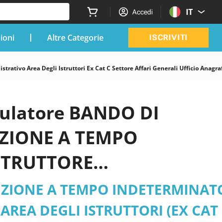
IT
Accedi
zioni
Altre Categorie
ISCRIVITI
tivo Area Degli Istruttori Ex Cat C Settore Affari Generali Ufficio Anagraf
imulatore BANDO DI
ZIONE A TEMPO
ISTRUTTORE
TORI (EX CAT C) -
ZIONE A TEMPO INDETERMINATO
O ANAGRAFE E STATO
AREA DEGLI ISTRUTTORI (EX CAT 