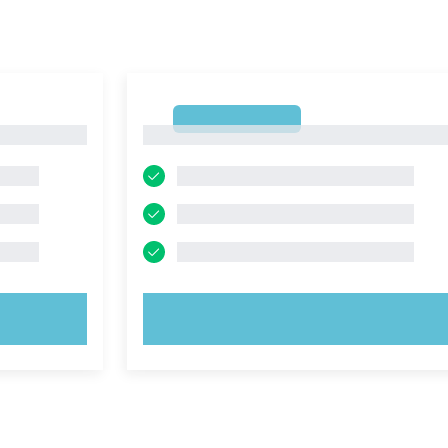
1
1
PROVA ORA!