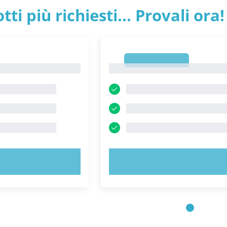
tti più richiesti... Provali ora!
1
1
 ORA!
PROVA ORA!