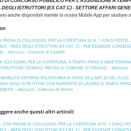
O DI CONCORSO PUBBLICO PER L’ASSUNZIONE A TEMPO 
DEGLI ISTRUTTORI (EX CAT C) - SETTORE AFFARI GENERA
no anche disponibili tramite la nostra Mobile App per studiare
za:
N PROVA DI COLLOQUIO, PER LA COPERTURA DI N. 1 (UNO) POSTO,
E - AREA DEGLI ISTRUTTORI (EX CAT. C) - PER ESIGENZE CONNESS
6). - Abruzzo - Comune di Castelli
SOLI ESAMI, PER LA COPERTURA, A TEMPO PIENO E INDETERMINATO
STRUTTORE TECNICO, PRESSO IL COMUNE DI TREGLIO. - Abruzzo - 
MOBILITA’ ESTERNA VOLONTARIA AI SENSI DELL’ART.30 DEL D.LGS. 
REA DEGLI ISTRUTTORI CON RAPPORTO DI LAVORO A TEMPO PIEN
ERETO. - Abruzzo - Comune di Pereto
ggere anche questi altri articoli:
, CON PROVA DI COLLOQUIO, PER LA COPERTURA DI N. 1 (UNO) P
E - AREA DEGLI ISTRUTTORI (EX CAT. C) - PER ESIGENZE CONNESS