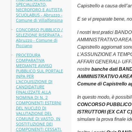
SPECIALIZZATO,
Capistrello a causa dell’an
NECROFORO E AUTISTA
SCUOLABUS - Abruzzo -
E se vi preparate bene, non
Comune di Villalfonsina
CONCORSO PUBBLICO /
I nostri test pratici
SELEZIONE RISERVATA -
AMMINISTRATIVO AREA D
Abruzzo - Comune di
Picciano
Capistrello aggiornati s
L’ASSUNZIONE A TEMPO
PROCEDURA
COMPARATIVA
AFFARI GENERALI- UFFICIO
MEDIANTE AVVISO
nostre
banche dati BA
PUBBLICO SUL PORTALE
INPA PER
AMMINISTRATIVO AREA 
L’ACQUISIZIONE DI
Comune di Capistrello a
CANDIDATURE
FINALIZZATE ALLA
NOMINA DI N. 2
In questo modo, è possibi
COMPONENTI ESTERNI
CONCORSO PUBBLICO P
DEL NUCLEO DI
ISTRUTTORI (EX CAT C)
VALUTAZIONE DEL
COMUNE DI VASTO, IN
simulare la prova finale ide
SOSTITUZIONE DEI
COMPONENTI CESSATI.