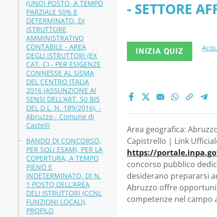
(UNO) POSTO, A TEMPO
- SETTORE AF
CIVILE. - 
PARZIALE 50% E
DETERMINATO, DI
Comune di Ca
ISTRUTTORE
AMMINISTRATIVO
CONTABILE - AREA
Acqu
INIZIA QUIZ
DEGLI ISTRUTTORI (EX
CAT. C) - PER ESIGENZE
CONNESSE AL SISMA
DEL CENTRO ITALIA
2016 (ASSUNZIONE AI
SENSI DELL’ART. 50 BIS
DEL D.L. N. 189/2016). -
Abruzzo - Comune di
Castelli
Area geografica: Abruzzo
Capistrello | Link Ufficial
BANDO DI CONCORSO,
PER SOLI ESAMI, PER LA
https://portale.inpa.g
COPERTURA, A TEMPO
concorso pubblico dedica
PIENO E
desiderano prepararsi ade
INDETERMINATO, DI N.
1 POSTO DELL’AREA
Abruzzo offre opportunit
DELI ISTRUTTORI (CCNL
competenze nel campo am
FUNZIONI LOCALI),
PROFILO