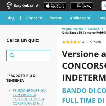
Easy Quizzz
blog
Concorsi
Patenti
Abilitazioni
Forz
Pagina iniziale
Concorsi
Quiz Bando Di Concorso Pubblico
Cerca un quiz:
4.8
(259 Voti)
Versione 
CONCORSO
INDETERMI
I PRODOTTI PIÙ DI
TENDENZA
AMMINISTR
BANDO DI CO
SELEZIONE PUBBLICA,
CON PROVA DI
SETTORE A
FULL TIME DI
COLLOQUIO, PER LA
COPERTURA DI N. 1