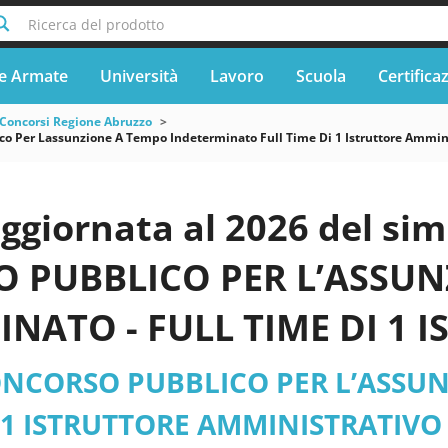
Ricerca del prodotto
e Armate
Università
Lavoro
Scuola
Certifica
Concorsi Regione Abruzzo
 Per Lassunzione A Tempo Indeterminato Full Time Di 1 Istruttore Amministra
aggiornata al 2026 del s
 PUBBLICO PER L’ASSUN
NATO - FULL TIME DI 1 
ATIVO AREA DEGLI ISTRUT
NCORSO PUBBLICO PER L’ASSUN
FFARI GENERALI- UFFICI
 1 ISTRUTTORE AMMINISTRATIVO 