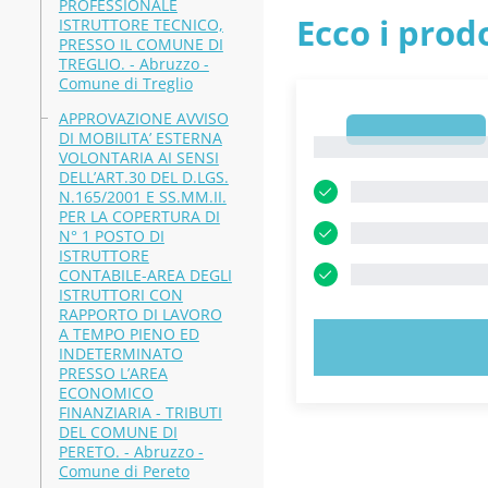
PROFESSIONALE
Ecco i prodo
ISTRUTTORE TECNICO,
PRESSO IL COMUNE DI
TREGLIO. - Abruzzo -
Comune di Treglio
APPROVAZIONE AVVISO
1
DI MOBILITA’ ESTERNA
1
VOLONTARIA AI SENSI
DELL’ART.30 DEL D.LGS.
N.165/2001 E SS.MM.II.
PER LA COPERTURA DI
N° 1 POSTO DI
ISTRUTTORE
CONTABILE-AREA DEGLI
ISTRUTTORI CON
RAPPORTO DI LAVORO
A TEMPO PIENO ED
PROVA
INDETERMINATO
PRESSO L’AREA
ECONOMICO
FINANZIARIA - TRIBUTI
DEL COMUNE DI
PERETO. - Abruzzo -
Comune di Pereto