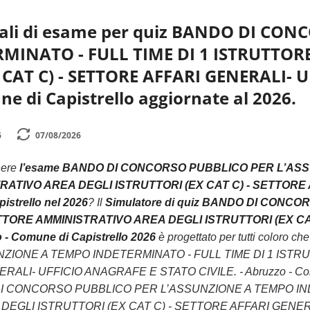
iali di esame per quiz BANDO DI CO
MINATO - FULL TIME DI 1 ISTRUTTOR
 CAT C) - SETTORE AFFARI GENERALI- U
e di Capistrello aggiornate al 2026.
6
07/08/2026
nere
l’esame BANDO DI CONCORSO PUBBLICO PER L’ASSU
ATIVO AREA DEGLI ISTRUTTORI (EX CAT C) - SETTORE 
istrello nel 2026
? Il
Simulatore di quiz BANDO DI CON
RUTTORE AMMINISTRATIVO AREA DEGLI ISTRUTTORI (EX C
 - Comune di Capistrello 2026
è progettato per tutti color
ZIONE A TEMPO INDETERMINATO - FULL TIME DI 1 ISTR
LI- UFFICIO ANAGRAFE E STATO CIVILE. - Abruzzo - Comune d
 DI CONCORSO PUBBLICO PER L’ASSUNZIONE A TEMPO IN
EGLI ISTRUTTORI (EX CAT C) - SETTORE AFFARI GENERALI