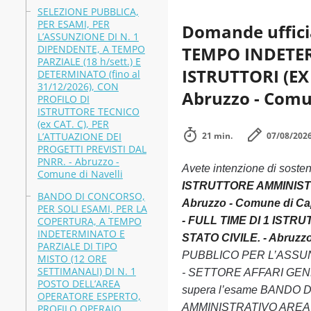
SELEZIONE PUBBLICA,
PER ESAMI, PER
Domande uffic
L’ASSUNZIONE DI N. 1
DIPENDENTE, A TEMPO
TEMPO INDETER
PARZIALE (18 h/sett.) E
ISTRUTTORI (EX
DETERMINATO (fino al
31/12/2026), CON
Abruzzo - Comun
PROFILO DI
ISTRUTTORE TECNICO
(ex CAT. C), PER
L’ATTUAZIONE DEI
21 min.
07/08/202
PROGETTI PREVISTI DAL
PNRR. - Abruzzo -
Avete intenzione di soste
Comune di Navelli
ISTRUTTORE AMMINISTR
BANDO DI CONCORSO,
Abruzzo - Comune di Cap
PER SOLI ESAMI, PER LA
COPERTURA, A TEMPO
- FULL TIME DI 1 IST
INDETERMINATO E
STATO CIVILE. - Abruzzo
PARZIALE DI TIPO
PUBBLICO PER L’ASSUN
MISTO (12 ORE
SETTIMANALI) DI N. 1
- SETTORE AFFARI GENERA
POSTO DELL’AREA
supera l’esame BANDO
OPERATORE ESPERTO,
AMMINISTRATIVO AREA D
PROFILO OPERAIO