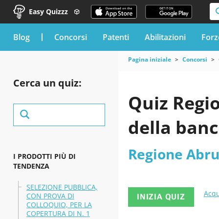
Easy Quizzz
blog
Concorsi
Patenti
Abilitazioni
Forz
Pagina iniziale
Concorsi
Cerca un quiz:
Quiz Regi
della banc
Regione Abru
I PRODOTTI PIÙ DI
TENDENZA
SELEZIONE PUBBLICA,
Acqu
CON PROVA DI
INIZIA QUIZ
COLLOQUIO, PER LA
COPERTURA DI N. 1