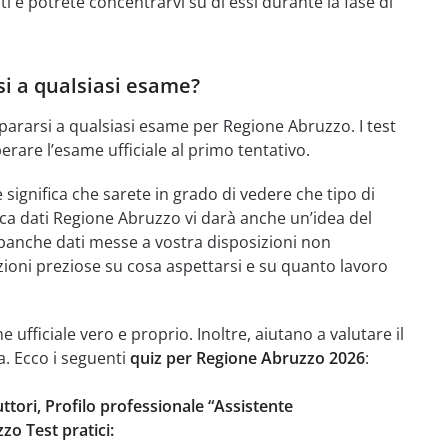
i e potrete concentrarvi su di essi durante la fase di
si a qualsiasi esame?
ararsi a qualsiasi esame per Regione Abruzzo. I test
erare l’esame ufficiale al primo tentativo.
ignifica che sarete in grado di vedere che tipo di
a dati Regione Abruzzo vi darà anche un’idea del
banche dati messe a vostra disposizioni non
azioni preziose su cosa aspettarsi e su quanto lavoro
ufficiale vero e proprio. Inoltre, aiutano a valutare il
a. Ecco i seguenti
quiz per Regione Abruzzo 2026
:
ttori, Profilo professionale “Assistente
o Test pratici: