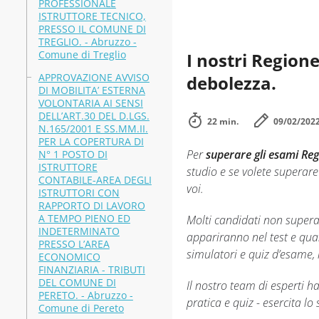
PROFESSIONALE
ISTRUTTORE TECNICO,
PRESSO IL COMUNE DI
TREGLIO. - Abruzzo -
Comune di Treglio
I nostri Regione
APPROVAZIONE AVVISO
debolezza.
DI MOBILITA’ ESTERNA
VOLONTARIA AI SENSI
DELL’ART.30 DEL D.LGS.
22 min.
09/02/202
N.165/2001 E SS.MM.II.
PER LA COPERTURA DI
Per
superare gli esami Re
N° 1 POSTO DI
ISTRUTTORE
studio e se volete superare
CONTABILE-AREA DEGLI
voi.
ISTRUTTORI CON
RAPPORTO DI LAVORO
A TEMPO PIENO ED
Molti candidati non supera
INDETERMINATO
appariranno nel test e quan
PRESSO L’AREA
simulatori e quiz d’esame,
ECONOMICO
FINANZIARIA - TRIBUTI
DEL COMUNE DI
Il nostro team di esperti 
PERETO. - Abruzzo -
pratica e quiz - esercita l
Comune di Pereto