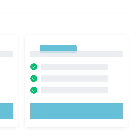
1
1
PROVA ORA!