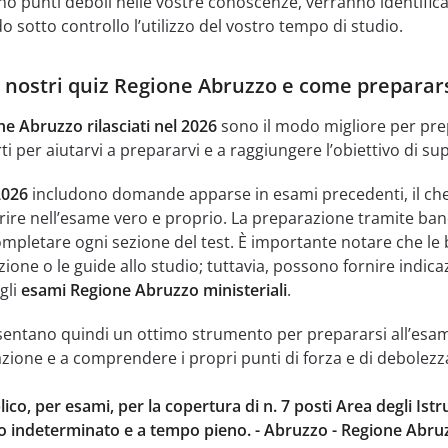
o punti deboli nelle vostre conoscenze, verranno identificat
 sotto controllo l’utilizzo del vostro tempo di studio.
i nostri quiz Regione Abruzzo e come preparar
ne Abruzzo rilasciati nel 2026
sono il modo migliore per prep
i per aiutarvi a prepararvi e a raggiungere l’obiettivo di sup
2026
includono domande apparse in esami precedenti, il che s
e nell’esame vero e proprio. La preparazione tramite banc
pletare ogni sezione del test. È importante notare che le 
ione o le guide allo studio; tuttavia, possono fornire indic
gli
esami Regione Abruzzo ministeriali
.
esentano quindi un ottimo strumento per prepararsi all’esame 
azione e a comprendere i propri punti di forza e di debolezz
o, per esami, per la copertura di n. 7 posti Area degli Istru
 indeterminato e a tempo pieno. - Abruzzo - Regione Abruzz