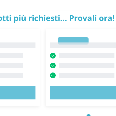
tti più richiesti... Provali ora!
1
1
ORA!
PROVA ORA!