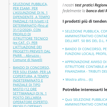
SELEZIONE PUBBLICA,
I nostri
test pratici Regio
PER ESAMI, PER
fedelmente la
banca dati 
L’ASSUNZIONE DI N. 1
DIPENDENTE, A TEMPO
I prodotti più di tenden
PARZIALE (18 h/sett.) E
DETERMINATO (fino al
31/12/2026), CON
SELEZIONE PUBBLICA, CO
PROFILO DI
AMMINISTRATIVO CONTABIL
ISTRUTTORE TECNICO
DELL’ART. 50 BIS DEL D.L. 
(ex CAT. C), PER
L’ATTUAZIONE DEI
BANDO DI CONCORSO, PER 
PROGETTI PREVISTI DAL
FUNZIONI LOCALI), PROFI
PNRR. - Abruzzo -
Comune di Navelli
APPROVAZIONE AVVISO DI 
ISTRUTTORE CONTABILE-
BANDO DI CONCORSO,
FINANZIARIA - TRIBUTI DE
PER SOLI ESAMI, PER LA
COPERTURA, A TEMPO
Mostra altro... (6)
INDETERMINATO E
PARZIALE DI TIPO
MISTO (12 ORE
Potrebbe interessarti le
SETTIMANALI) DI N. 1
POSTO DELL’AREA
Quiz SELEZIONE PUBBLICA
OPERATORE ESPERTO,
AMMINISTRATIVO CONTABIL
PROFILO OPERAIO