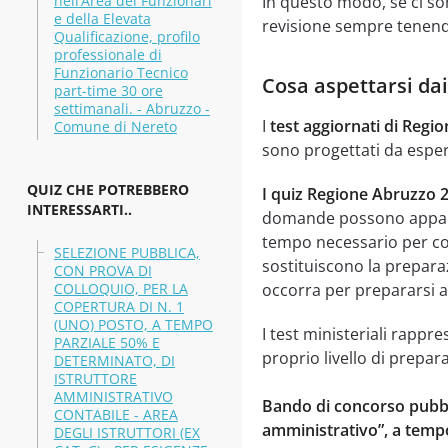
nell’Area dei Funzionari
In questo modo, se ci son
e della Elevata
revisione sempre tenendo
Qualificazione, profilo
professionale di
Funzionario Tecnico
Cosa aspettarsi da
part-time 30 ore
settimanali. - Abruzzo -
I
test aggiornati di Regio
Comune di Nereto
sono progettati da espert
QUIZ CHE POTREBBERO
I quiz Regione Abruzzo 
INTERESSARTI..
domande possono apparir
tempo necessario per com
SELEZIONE PUBBLICA,
sostituiscono la preparaz
CON PROVA DI
COLLOQUIO, PER LA
occorra per prepararsi a
COPERTURA DI N. 1
(UNO) POSTO, A TEMPO
I test ministeriali rappr
PARZIALE 50% E
proprio livello di prepar
DETERMINATO, DI
ISTRUTTORE
AMMINISTRATIVO
Bando di concorso pubblic
CONTABILE - AREA
amministrativo”, a tempo
DEGLI ISTRUTTORI (EX