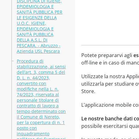
DISCIPLINA DI IGIENE,
EPIDEMIOLOGIA E
SANITÀ PUBBLICA PER
LE ESIGENZE DELLA
U.O.C. IGIENE,
EPIDEMIOLOGIA E
SANITÀ PUBBLICA
DELLA A.S.L. DI
PESCARA. - Abruzzo -
Azienda USL Pescara
Potete prepararvi agli
es
Procedura di
off-line e in caso di manc
stabilizzazione, ai sensi
dell’art. 3, comma 5 del
Utilizzate la nostra App
D. L. n. 44/2023,
convertito con
utilizzarla per studiare 
modifiche nella L. n.
Store.
74/2023, riservata al
personale titolare di
L’applicazione mobile con
contratto di lavoro a
tempo determinato con
il Comune di Nereto,
Le nostre banche dati c
per la copertura di n. 1
possibile esercitarsi qua
posto con
inquadramento