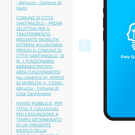
- Abruzzo - Comune di
Vasto
COMUNE DI CITTA’
SANT’ANGELO - PROVA
SELETTIVA PER IL
TRASFERIMENTO,
MEDIANTE MOBILITA’
ESTERNA VOLONTARIA,
PRESSO IL COMUNE DI
CITTA’ SANT’ANGELO, DI
N. 1 FUNZIONARIO
AMMINISTRATIVO-
AREA FUNZIONARI/EQ
(ex categoria D). AVVISO
DI MOBILITA’ n. 1/2026 -
Abruzzo - Comune di
Citta’ Sant’Angelo
AVVISO PUBBLICO, PER
TITOLI E COLLOQUIO,
PER L’ASSUNZIONE A
TEMPO DETERMINATO
DI UN DIRIGENTE
MEDICO DELLA