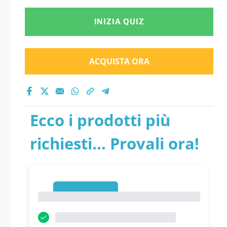
INIZIA QUIZ
ACQUISTA ORA
Ecco i prodotti più
richiesti... Provali ora!
1
1