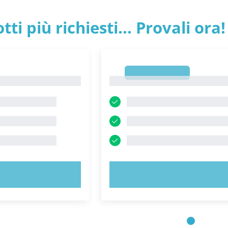
tti più richiesti... Provali ora!
1
1
 ORA!
PROVA ORA!