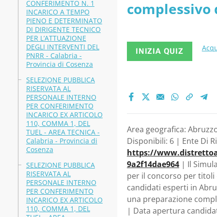
CONFERIMENTO N. 1
complessivo d
Basilicata
INCARICO A TEMPO
PIENO E DETERMINATO
urbanisticoam
DI DIRIGENTE TECNICO
PER L’ATTUAZIONE
DEGLI INTERVENTI DEL
Acqu
INIZIA QUIZ
PNRR - Calabria -
Provincia di Cosenza
SELEZIONE PUBBLICA
RISERVATA AL
PERSONALE INTERNO
PER CONFERIMENTO
INCARICO EX ARTICOLO
110, COMMA 1, DEL
Area geografica: Abruzzo,
TUEL - AREA TECNICA -
Disponibili: 6 | Ente Di R
Calabria - Provincia di
Cosenza
https://www.distretto
9a2f14dae964
| Il Simul
SELEZIONE PUBBLICA
RISERVATA AL
per il concorso per titol
PERSONALE INTERNO
candidati esperti in Abru
PER CONFERIMENTO
una preparazione completa
INCARICO EX ARTICOLO
110, COMMA 1, DEL
| Data apertura candida