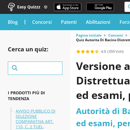
Easy Quizzz
blog
Concorsi
Patenti
Abilitazioni
Forz
Pagina iniziale
Concorsi
Quiz Autorita Di Bacino Distre
Cerca un quiz:
4.9
(359 Voti)
Versione a
Distrettua
ed esami, 
I PRODOTTI PIÙ DI
TENDENZA
di un cont
Autorità di B
AVVISO PUBBLICO DI
SELEZIONE
dei funzio
ed esami, pe
COMPARATIVA ART.
110, C. 2 TUEL,