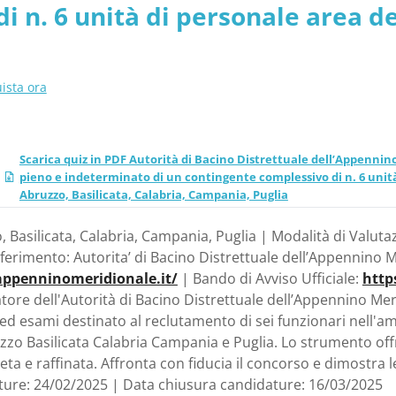
i n. 6 unità di personale area d
, Calabria, Campania, Pug
bientale. - Abruzzo, Basilicata,
ista ora
Scarica quiz in PDF Autorità di Bacino Distrettuale dell’Appennin
pieno e indeterminato di un contingente complessivo di n. 6 unit
Abruzzo, Basilicata, Calabria, Campania, Puglia
 Basilicata, Calabria, Campania, Puglia | Modalità di Valuta
iferimento: Autorita’ di Bacino Distrettuale dell’Appennino Me
appenninomeridionale.it/
| Bando di Avviso Ufficiale:
http
atore dell'Autorità di Bacino Distrettuale dell’Appennino M
i ed esami destinato al reclutamento di sei funzionari nell'
zzo Basilicata Calabria Campania e Puglia. Lo strumento offr
 e raffinata. Affronta con fiducia il concorso e dimostra le
ture: 24/02/2025 | Data chiusura candidature: 16/03/2025