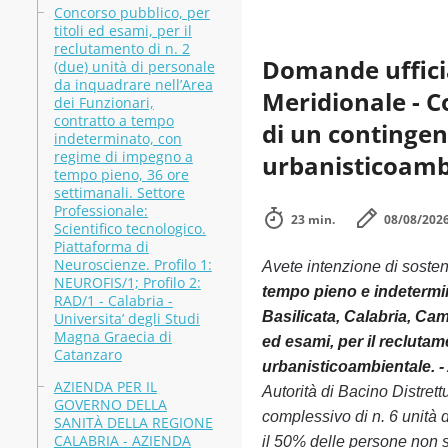
Concorso pubblico, per
titoli ed esami, per il
reclutamento di n. 2
Domande ufficia
(due) unità di personale
da inquadrare nell’Area
Meridionale - C
dei Funzionari,
contratto a tempo
di un contingen
indeterminato, con
regime di impegno a
urbanisticoambi
tempo pieno, 36 ore
settimanali. Settore
Professionale:
23 min.
08/08/202
Scientifico tecnologico.
Piattaforma di
Neuroscienze. Profilo 1:
Avete intenzione di soste
NEUROFIS/1; Profilo 2:
tempo pieno e indetermin
RAD/1 - Calabria -
Basilicata, Calabria, Ca
Universita’ degli Studi
Magna Graecia di
ed esami, per il recluta
Catanzaro
urbanisticoambientale. -
AZIENDA PER IL
Autorità di Bacino Distret
GOVERNO DELLA
complessivo di n. 6 unità 
SANITÀ DELLA REGIONE
CALABRIA - AZIENDA
il 50% delle persone non s