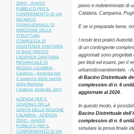
ZERO - AVVISO
pieno e indeterminato di u
PUBBLICO PER IL
Calabria, Campania, Puglia
CONFERIMENTO DI UN
INCARICO
QUINQUENNALE DI
E se vi preparate bene, non
DIREZIONE DELLA
STRUTTURA
I nostri test pratici Autor
COMPLESSA DI
ASSISTENZA SANITARIA
di un contingente compless
DI BASE PRESSO
aggiornati sono progettati
L’AZIENDA SANITARIA
PROVINCIALE DI
per titoli ed esami, per i
REGGIO CALABRIA -
urbanisticoambientale. - A
Calabria - Azienda per
di Bacino Distrettuale d
il Governo della Sanità
della Regione
complessivo di n. 6 unit
Calabria_Azienda_Zero
aggiornate al 2026
.
AZIENDA PER IL
GOVERNO DELLA
In questo modo, è possibi
SANITÀ DELLA REGIONE
Bacino Distrettuale dell
CALABRIA - AZIENDA
ZERO - AVVISO
complessivo di n. 6 unit
PUBBLICO PER IL
simulare la prova finale ide
CONFERIMENTO DI UN