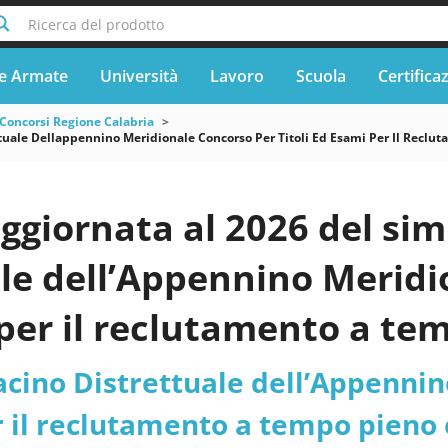
Ricerca del prodotto
e Armate
Università
Lavoro
Scuola
Certifica
Concorsi Regione Calabria
ttuale Dellappennino Meridionale Concorso Per Titoli Ed Esami Per Il Recl
ggiornata al 2026 del sim
le dell’Appennino Meridio
per il reclutamento a te
ingente complessivo di n.
acino Distrettuale dell’Appennin
nari, ambito urbanistico
r il reclutamento a tempo pieno