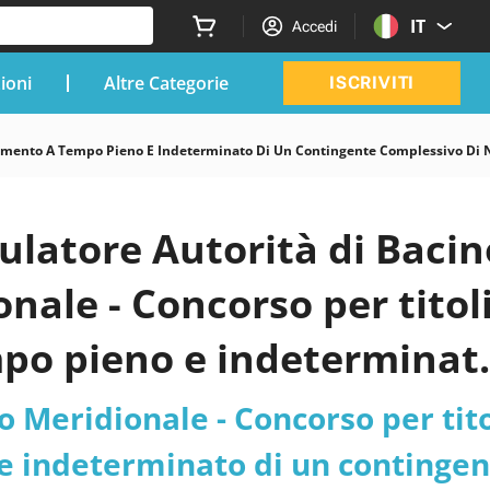
IT
Accedi
zioni
Altre Categorie
ISCRIVITI
utamento A Tempo Pieno E Indeterminato Di Un Contingente Complessivo Di N
ulatore Autorità di Bacin
nale - Concorso per titol
mpo pieno e indeterminat
 6 unità di personale are
o Meridionale - Concorso per tito
ambientale. - Abruzzo,
 e indeterminato di un continge