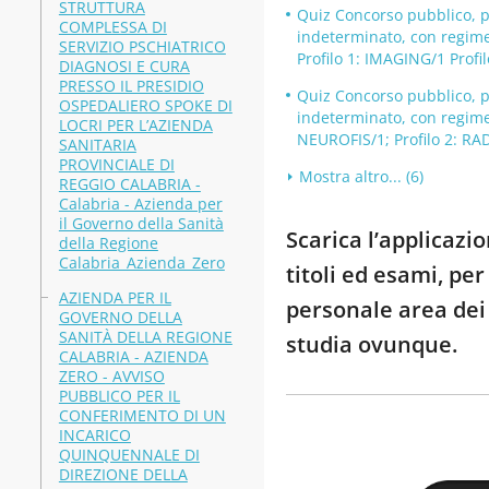
STRUTTURA
Quiz Concorso pubblico, pe
COMPLESSA DI
indeterminato, con regime 
SERVIZIO PSCHIATRICO
Profilo 1: IMAGING/1 Profi
DIAGNOSI E CURA
PRESSO IL PRESIDIO
Quiz Concorso pubblico, pe
OSPEDALIERO SPOKE DI
indeterminato, con regime 
LOCRI PER L’AZIENDA
NEUROFIS/1; Profilo 2: RAD
SANITARIA
PROVINCIALE DI
Mostra altro... (6)
REGGIO CALABRIA -
Calabria - Azienda per
il Governo della Sanità
Scarica l’applicazi
della Regione
Calabria_Azienda_Zero
titoli ed esami, pe
AZIENDA PER IL
personale area dei 
GOVERNO DELLA
SANITÀ DELLA REGIONE
studia ovunque.
CALABRIA - AZIENDA
ZERO - AVVISO
PUBBLICO PER IL
CONFERIMENTO DI UN
INCARICO
QUINQUENNALE DI
DIREZIONE DELLA