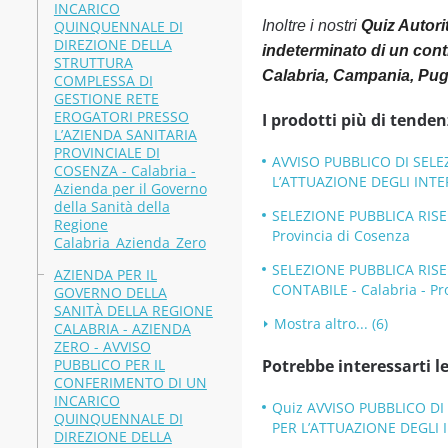
INCARICO
QUINQUENNALE DI
Inoltre i nostri
Quiz Autori
DIREZIONE DELLA
indeterminato di un cont
STRUTTURA
Calabria, Campania, Pug
COMPLESSA DI
GESTIONE RETE
EROGATORI PRESSO
I prodotti più di tenden
L’AZIENDA SANITARIA
PROVINCIALE DI
AVVISO PUBBLICO DI SELE
COSENZA - Calabria -
L’ATTUAZIONE DEGLI INTER
Azienda per il Governo
della Sanità della
SELEZIONE PUBBLICA RISE
Regione
Provincia di Cosenza
Calabria_Azienda_Zero
SELEZIONE PUBBLICA RIS
AZIENDA PER IL
CONTABILE - Calabria - Pr
GOVERNO DELLA
SANITÀ DELLA REGIONE
Mostra altro... (6)
CALABRIA - AZIENDA
ZERO - AVVISO
PUBBLICO PER IL
Potrebbe interessarti le
CONFERIMENTO DI UN
INCARICO
Quiz AVVISO PUBBLICO DI
QUINQUENNALE DI
PER L’ATTUAZIONE DEGLI IN
DIREZIONE DELLA