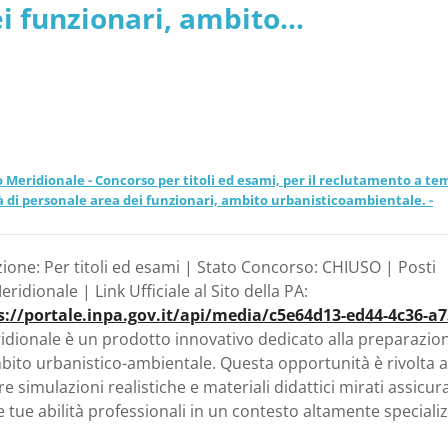
ei funzionari, ambito
lia
 Calabria, Campania, Puglia
o Meridionale - Concorso per titoli ed esami, per il reclutamento a t
à di personale area dei funzionari, ambito urbanisticoambientale. -
zione: Per titoli ed esami | Stato Concorso: CHIUSO | Posti
ridionale | Link Ufficiale al Sito della PA:
s://portale.inpa.gov.it/api/media/c5e64d13-ed44-4c36-a7
eridionale è un prodotto innovativo dedicato alla preparazio
ambito urbanistico-ambientale. Questa opportunità è rivolta a
e simulazioni realistiche e materiali didattici mirati assicu
 tue abilità professionali in un contesto altamente specializ