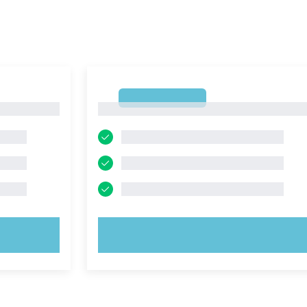
1
1
PROVA ORA!