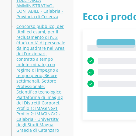
TUEL - AREA
AMMINISTRATIVO-
CONTABILE - Calabria -
Ecco i prodo
Provincia di Cosenza
Concorso pubblico, per
titoli ed esami, per il
reclutamento di n. 2
(due) unità di personale
1
1
da inquadrare nell’Area
dei Funzionari,
contratto a tempo
indeterminato, con
regime di impegno a
tempo pieno, 36 ore
settimanali. Settore
Professionale:
Scientifico tecnologico.
Piattaforma di Imaging
dei Distretti Corporei.
PROVA
Profilo 1: IMAGING/1
Profilo 2: IMAGING/2 -
Calabria - Universita’
degli Studi Magna
Graecia di Catanzaro