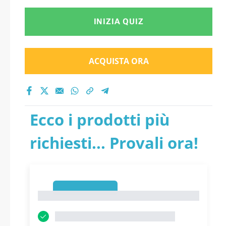
INIZIA QUIZ
ACQUISTA ORA
Ecco i prodotti più
richiesti... Provali ora!
1
1